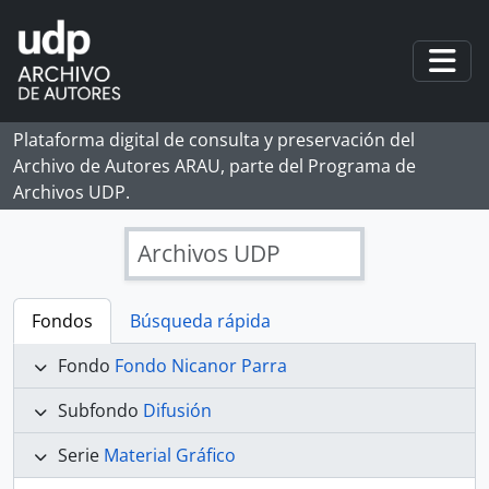
Skip to main content
Togg
Plataforma digital de consulta y preservación del
Archivo de Autores ARAU, parte del Programa de
Archivos UDP.
Archivos UDP
Fondos
Búsqueda rápida
Fondo
Fondo Nicanor Parra
Subfondo
Difusión
Serie
Material Gráfico