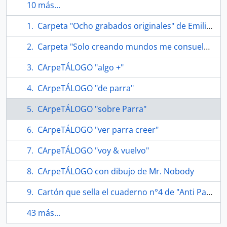
10 más...
Carpeta "Ocho grabados originales" de Emilio Ellena
Carpeta "Solo creando mundos me consuelo" por Nicanor Parra
CArpeTÁLOGO "algo +"
CArpeTÁLOGO "de parra"
CArpeTÁLOGO "sobre Parra"
CArpeTÁLOGO "ver parra creer"
CArpeTÁLOGO "voy & vuelvo"
CArpeTÁLOGO con dibujo de Mr. Nobody
Cartón que sella el cuaderno n°4 de "Anti Parra : historia natural de la fotografía"
43 más...