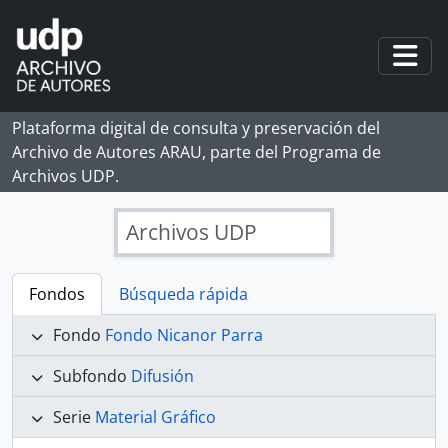
Skip to main content
Togg
Plataforma digital de consulta y preservación del
Archivo de Autores ARAU, parte del Programa de
Archivos UDP.
Archivos UDP
Fondos
Búsqueda rápida
Fondo
Fondo Nicanor Parra
Subfondo
Difusión
Serie
Material Gráfico