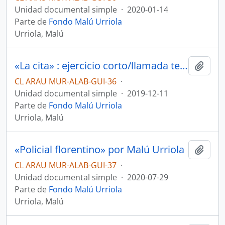
Unidad documental simple
·
2020-01-14
Parte de
Fondo Malú Urriola
Urriola, Malú
«La cita» : ejercicio corto/llamada telefónica por Malú Urriola
Añadi
CL ARAU MUR-ALAB-GUI-36
·
Unidad documental simple
·
2019-12-11
Parte de
Fondo Malú Urriola
Urriola, Malú
«Policial florentino» por Malú Urriola
Añadi
CL ARAU MUR-ALAB-GUI-37
·
Unidad documental simple
·
2020-07-29
Parte de
Fondo Malú Urriola
Urriola, Malú