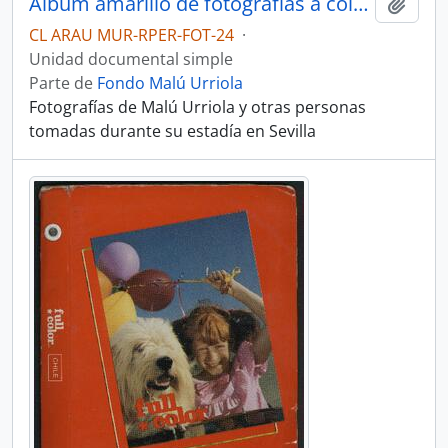
Álbum amarillo de fotografías a color en Sevilla
Añadi
CL ARAU MUR-RPER-FOT-24
·
Unidad documental simple
Parte de
Fondo Malú Urriola
Fotografías de Malú Urriola y otras personas
tomadas durante su estadía en Sevilla