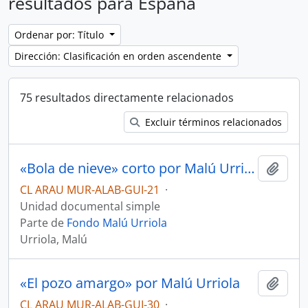
resultados para España
Ordenar por: Título
Dirección: Clasificación en orden ascendente
75 resultados directamente relacionados
Excluir términos relacionados
«Bola de nieve» corto por Malú Urriola
Añadi
CL ARAU MUR-ALAB-GUI-21
·
Unidad documental simple
Parte de
Fondo Malú Urriola
Urriola, Malú
«El pozo amargo» por Malú Urriola
Añadi
CL ARAU MUR-ALAB-GUI-30
·