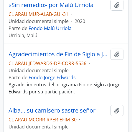
«Sin remedio» por Malú Urriola
Añadi
CL ARAU MUR-ALAB-GUI-31
·
Unidad documental simple
·
2020
Parte de
Fondo Malú Urriola
Urriola, Malú
Agradecimientos de Fin de Siglo a Jorge Edwards
Añadi
CL ARAU JEDWARDS-DP-CORR-5536
·
Unidad documental simple
Parte de
Fondo Jorge Edwards
Agradecimientos del programa Fin de Siglo a Jorge
Edwards por su participación.
Alba… su camisero sastre señor
Añadi
CL ARAU MCORR-RPER-EFIM-30
·
Unidad documental simple