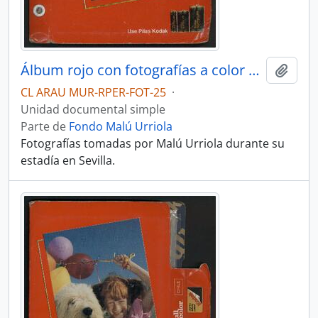
Álbum rojo con fotografías a color de Sevilla
Añadi
CL ARAU MUR-RPER-FOT-25
·
Unidad documental simple
Parte de
Fondo Malú Urriola
Fotografías tomadas por Malú Urriola durante su
estadía en Sevilla.