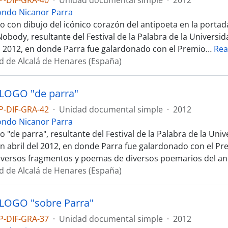
P-DIF-GRA-40
·
Unidad documental simple
·
2012
ondo Nicanor Parra
o con dibujo del icónico corazón del antipoeta en la porta
body, resultante del Festival de la Palabra de la Universida
el 2012, en donde Parra fue galardonado con el Premio
…
Rea
d de Alcalá de Henares (España)
LOGO "de parra"
P-DIF-GRA-42
·
Unidad documental simple
·
2012
ondo Nicanor Parra
 "de parra", resultante del Festival de la Palabra de la Univ
en abril del 2012, en donde Parra fue galardonado con el Pr
iversos fragmentos y poemas de diversos poemarios del an
d de Alcalá de Henares (España)
LOGO "sobre Parra"
P-DIF-GRA-37
·
Unidad documental simple
·
2012