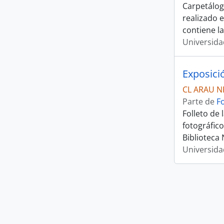
Carpetálogo
realizado 
contiene la
Universida
Exposici
CL ARAU N
Parte de
F
Folleto de
fotográfico
Biblioteca
Universida