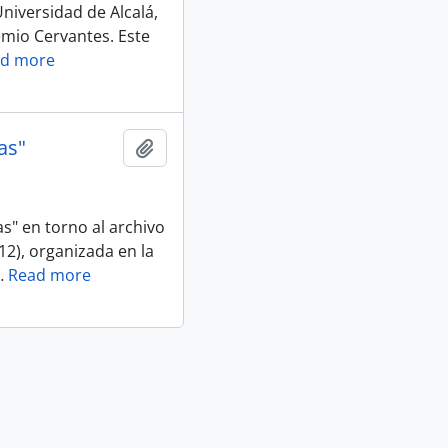
Universidad de Alcalá,
emio Cervantes. Este
d more
as"
Añadir al portapapeles
s" en torno al archivo
12), organizada en la
…
Read more