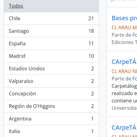
Todos
Bases p
Chile
21
, 21 resultados
CL ARAU M
Santiago
18
, 18 resultados
Parte de
F
Ediciones 
España
11
, 11 resultados
Madrid
10
, 10 resultados
CArpeTÁ
Estados Unidos
2
CL ARAU N
, 2 resultados
Parte de
F
Valparaíso
2
, 2 resultados
Carpetálogo
realizado 
Concepción
2
, 2 resultados
contiene un
Región de O'Higgins
2
Universida
, 2 resultados
Argentina
1
, 1 resultados
CArpeTÁ
Italia
1
, 1 resultados