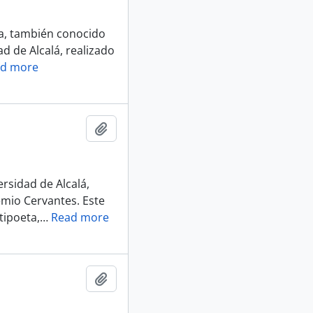
da, también conocido
d de Alcalá, realizado
d more
Añadir al portapapeles
ersidad de Alcalá,
emio Cervantes. Este
tipoeta,
…
Read more
Añadir al portapapeles