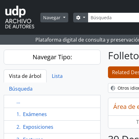
Skip to main content
Búsqueda
Search options
Navegar
Plataforma digital de consulta y preservaci
Follet
Navegar Tipo:
Related Des
Vista de árbol
Lista
Otros idi
Búsqueda
...
Área de 
Exámenes
T
Exposiciones