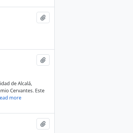
Añadir al portapapeles
Añadir al portapapeles
idad de Alcalá,
emio Cervantes. Este
ead more
Añadir al portapapeles