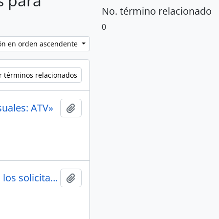
s para
No. término relacionado
0
ción en orden ascendente
r términos relacionados
suales: ATV»
Añadir al portapapeles
Aviso de John Simon Guggenheim Memorial Foundation a los solicitantes
Añadir al portapapeles