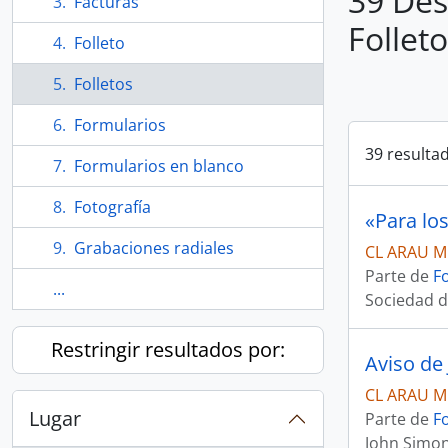
39 Des
Facturas
Follet
Folleto
Folletos
Formularios
39 resulta
Formularios en blanco
Fotografía
«Para lo
Grabaciones radiales
CL ARAU M
Parte de
F
...
Sociedad d
Restringir resultados por:
CL ARAU M
Lugar
Parte de
F
John Simo