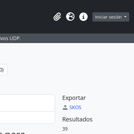
Iniciar sesión
Portapapeles
Idioma
Enlaces rápidos
hivos UDP.
0)
Exportar
SKOS
Resultados
39