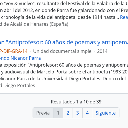
 "voy & vuelvo", resultante del Festival de la Palabra de la 
en abril del 2012, en donde Parra fue galardonado con el Pr
 cronología de la vida del antipoeta, desde 1914 hasta
…
Rea
d de Alcalá de Henares (España)
ón "Antiprofesor: 60 años de poemas y antipoem
P-DIF-GRA-14
·
Unidad documental simple
·
2014
ondo Nicanor Parra
 la exposición "Antiprofesor: 60 años de poemas y antipoema
 y audiovisual de Marcelo Porta sobre el antipoeta (1993-20
 Nicanor Parra de la Universidad Diego Portales. Dentro del
d Diego Portales
Resultados 1 a 10 de 39
Previa
1
2
3
4
Siguiente