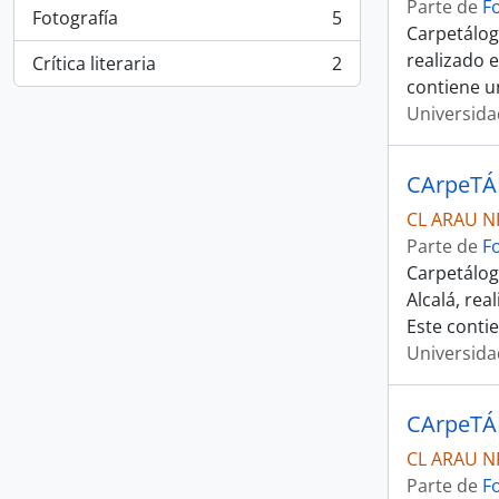
Parte de
F
Fotografía
5
, 5 resultados
Carpetálogo
realizado 
Crítica literaria
2
, 2 resultados
contiene un
Universida
CArpeTÁL
CL ARAU N
Parte de
F
Carpetálogo
Alcalá, re
Este contie
Universida
CArpeTÁ
CL ARAU N
Parte de
F