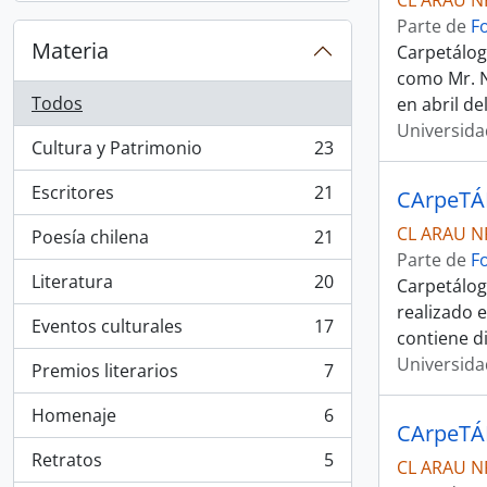
CL ARAU N
Parte de
F
Materia
Carpetálog
como Mr. No
Todos
en abril d
Universida
Cultura y Patrimonio
23
, 23 resultados
Escritores
21
CArpeTÁ
, 21 resultados
CL ARAU N
Poesía chilena
21
, 21 resultados
Parte de
F
Literatura
20
Carpetálogo
, 20 resultados
realizado 
Eventos culturales
17
, 17 resultados
contiene d
Universida
Premios literarios
7
, 7 resultados
Homenaje
6
, 6 resultados
CArpeTÁ
Retratos
5
CL ARAU N
, 5 resultados