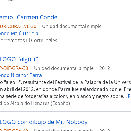
remio "Carmen Conde"
UR-OBRA-EVE-30
·
Unidad documental simple
ondo Malú Urriola
Torremozas El Corte Inglés
LOGO "algo +"
P-DIF-GRA-38
·
Unidad documental simple
·
2012
ondo Nicanor Parra
 "algo +", resultante del Festival de la Palabra de la Univers
en abril del 2012, en donde Parra fue galardonado con el Pr
a serie de fotografías a color y en blanco y negro sobre
…
R
d de Alcalá de Henares (España)
LOGO con dibujo de Mr. Nobody