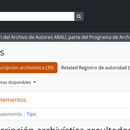
Search in browse page
ón del Archivo de Autores ARAU, parte del Programa de Arc
os
cripción archivística (39)
Related Registro de autoridad (
omas disponibles
elementos
axonomía
Tipo