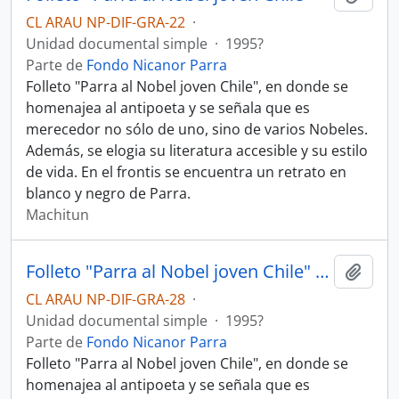
CL ARAU NP-DIF-GRA-22
·
Unidad documental simple
·
1995?
Parte de
Fondo Nicanor Parra
Folleto "Parra al Nobel joven Chile", en donde se
homenajea al antipoeta y se señala que es
merecedor no sólo de uno, sino de varios Nobeles.
Además, se elogia su literatura accesible y su estilo
de vida. En el frontis se encuentra un retrato en
blanco y negro de Parra.
Machitun
Folleto "Parra al Nobel joven Chile" con sobre
Añadi
CL ARAU NP-DIF-GRA-28
·
Unidad documental simple
·
1995?
Parte de
Fondo Nicanor Parra
Folleto "Parra al Nobel joven Chile", en donde se
homenajea al antipoeta y se señala que es