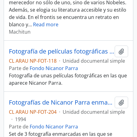
merecedor no sólo de uno, sino de varios Nobeles.
Además, se elogia su literatura accesible y su estilo
de vida. En el frontis se encuentra un retrato en
blanco y
…
Read more
Machitun
Fotografía de películas fotográficas de Nicanor Parra
Añadi
CL ARAU NP-FOT-118
·
Unidad documental simple
Parte de
Fondo Nicanor Parra
Fotografía de unas películas fotográficas en las que
aparece Nicanor Parra.
Fotografías de Nicanor Parra enmarcadas
Añadi
CL ARAU NP-FOT-204
·
Unidad documental simple
·
1994
Parte de
Fondo Nicanor Parra
Set de 3 fotografía enmarcadas en las que se