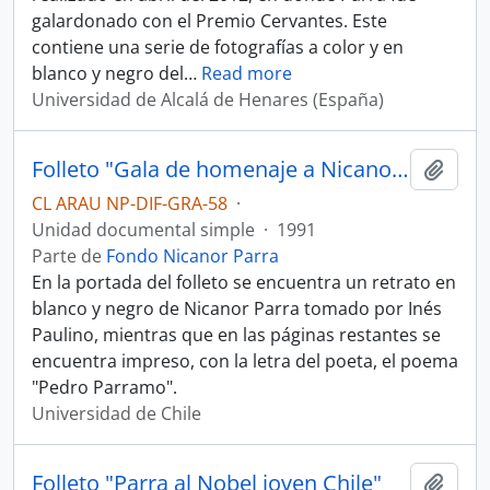
galardonado con el Premio Cervantes. Este
contiene una serie de fotografías a color y en
blanco y negro del
…
Read more
Universidad de Alcalá de Henares (España)
Folleto "Gala de homenaje a Nicanor Parra Teatro de la Universidad de Chile"
Añadi
CL ARAU NP-DIF-GRA-58
·
Unidad documental simple
·
1991
Parte de
Fondo Nicanor Parra
En la portada del folleto se encuentra un retrato en
blanco y negro de Nicanor Parra tomado por Inés
Paulino, mientras que en las páginas restantes se
encuentra impreso, con la letra del poeta, el poema
"Pedro Parramo".
Universidad de Chile
Folleto "Parra al Nobel joven Chile"
Añadi