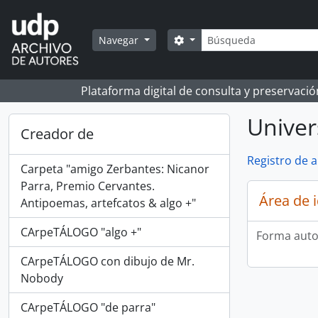
Skip to main content
Búsqueda
Search options
Navegar
Plataforma digital de consulta y preservaci
Univer
Creador de
Registro de 
Carpeta "amigo Zerbantes: Nicanor
Parra, Premio Cervantes.
Área de 
Antipoemas, artefcatos & algo +"
CArpeTÁLOGO "algo +"
Forma auto
CArpeTÁLOGO con dibujo de Mr.
Nobody
CArpeTÁLOGO "de parra"