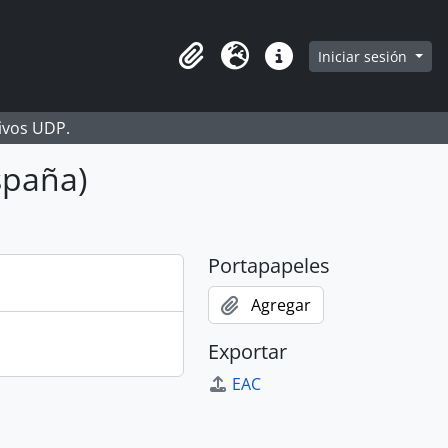
Iniciar sesión
Portapapeles
Idioma
Enlaces rápidos
hivos UDP.
spaña)
Portapapeles
Agregar
Exportar
EAC