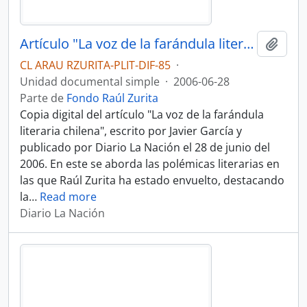
Artículo "La voz de la farándula literaria chilena" de Diario La Nación
Añadi
CL ARAU RZURITA-PLIT-DIF-85
·
Unidad documental simple
·
2006-06-28
Parte de
Fondo Raúl Zurita
Copia digital del artículo "La voz de la farándula
literaria chilena", escrito por Javier García y
publicado por Diario La Nación el 28 de junio del
2006. En este se aborda las polémicas literarias en
las que Raúl Zurita ha estado envuelto, destacando
la
…
Read more
Diario La Nación