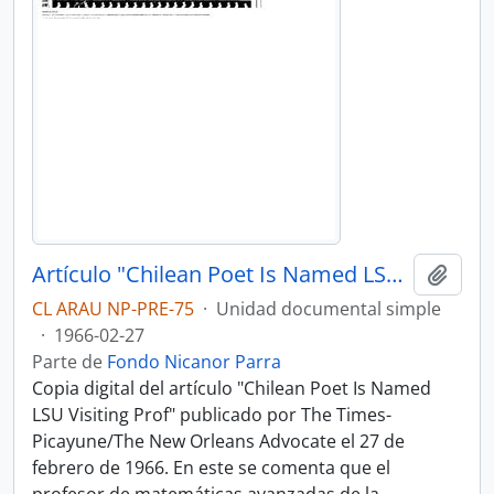
Artículo "Chilean Poet Is Named LSU Visiting Prof" de The Times-Picayune/The New Orleans Advocate
Añadi
CL ARAU NP-PRE-75
·
Unidad documental simple
·
1966-02-27
Parte de
Fondo Nicanor Parra
Copia digital del artículo "Chilean Poet Is Named
LSU Visiting Prof" publicado por The Times-
Picayune/The New Orleans Advocate el 27 de
febrero de 1966. En este se comenta que el