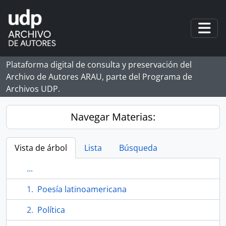
Skip to main content
Togg
Plataforma digital de consulta y preservación del
Archivo de Autores ARAU, parte del Programa de
Archivos UDP.
Navegar Materias:
Vista de árbol
Lista
Búsqueda
...
Poesía latinoamericana
Política