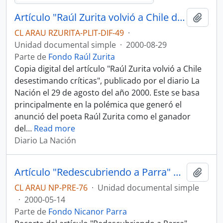
Artículo "Raúl Zurita volvió a Chile desestimando críticas" por Diario La Nación
Añadi
CL ARAU RZURITA-PLIT-DIF-49
·
Unidad documental simple
·
2000-08-29
Parte de
Fondo Raúl Zurita
Copia digital del artículo "Raúl Zurita volvió a Chile
desestimando críticas", publicado por el diario La
Nación el 29 de agosto del año 2000. Este se basa
principalmente en la polémica que generó el
anunció del poeta Raúl Zurita como el ganador
del
…
Read more
Diario La Nación
Artículo "Redescubriendo a Parra" de Ernesto Garratt Viñes
Añadi
CL ARAU NP-PRE-76
·
Unidad documental simple
·
2000-05-14
Parte de
Fondo Nicanor Parra