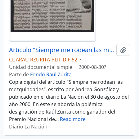
Artículo "Siempre me rodean las mezquindades" de Diario La Nación
Añadi
CL ARAU RZURITA-PLIT-DIF-52
·
Unidad documental simple
·
2000-08-30?
Parte de
Fondo Raúl Zurita
Copia digital del artículo "Siempre me rodean las
mezquindades", escrito por Andrea González y
publicado en el diario La Nación el 30 de agosto del
año 2000. En este se aborda la polémica
designación de Raúl Zurita como ganador del
Premio Nacional de
…
Read more
Diario La Nación