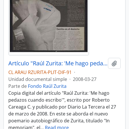
Artículo "Raúl Zurita: 'Me hago pedazos cuando escribo'" de Diario La Tercera
Añadi
CL ARAU RZURITA-PLIT-DIF-91
·
Unidad documental simple
·
2008-03-27
Parte de
Fondo Raúl Zurita
Copia digital del artículo "Raúl Zurita: 'Me hago
pedazos cuando escribo'", escrito por Roberto
Careaga C. y publicado por Diario La Tercera el 27
de marzo de 2008. En este se aborda el nuevo
poemario autobiográfico de Zurita, titulado "In
memoriam", el
…
Read more