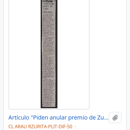
Artículo "Piden anular premio de Zurita" por Diario La Nación
Añadi
CL ARAU RZURITA-PLIT-DIF-50
·