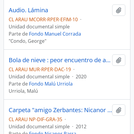
Audio. Lámina
Añadi
CL ARAU MCORR-RPER-EFIM-10
·
Unidad documental simple
Parte de
Fondo Manuel Corrada
"Condo, George"
Bola de nieve : peor encuentro de amor, ejercicio de Máster de Guión
Añadi
CL ARAU MUR-RPER-DAC-19
·
Unidad documental simple
·
2020
Parte de
Fondo Malú Urriola
Urriola, Malú
Carpeta "amigo Zerbantes: Nicanor Parra, Premio Cervantes. Antipoemas, artefcatos & algo +"
Añadi
CL ARAU NP-DIF-GRA-35
·
Unidad documental simple
·
2012
Parte de
Fondo Nicanor Parra