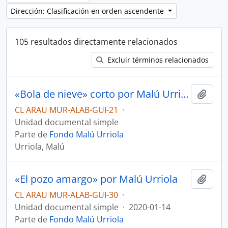
Dirección: Clasificación en orden ascendente
105 resultados directamente relacionados
Excluir términos relacionados
«Bola de nieve» corto por Malú Urriola
Añadi
CL ARAU MUR-ALAB-GUI-21
·
Unidad documental simple
Parte de
Fondo Malú Urriola
Urriola, Malú
«El pozo amargo» por Malú Urriola
Añadi
CL ARAU MUR-ALAB-GUI-30
·
Unidad documental simple
·
2020-01-14
Parte de
Fondo Malú Urriola