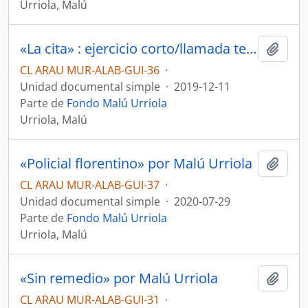
Urriola, Malú
«La cita» : ejercicio corto/llamada telefónica por Malú Urriola
Añadi
CL ARAU MUR-ALAB-GUI-36
·
Unidad documental simple
·
2019-12-11
Parte de
Fondo Malú Urriola
Urriola, Malú
«Policial florentino» por Malú Urriola
Añadi
CL ARAU MUR-ALAB-GUI-37
·
Unidad documental simple
·
2020-07-29
Parte de
Fondo Malú Urriola
Urriola, Malú
«Sin remedio» por Malú Urriola
Añadi
CL ARAU MUR-ALAB-GUI-31
·