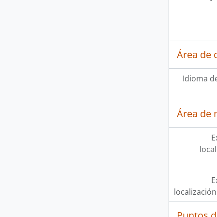
Área de 
Idioma de
Área de 
E
loca
E
localización
Puntos d