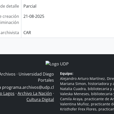
 de detalle
Parcial
e creación
21-08-2025
liminación
 archivista
CAR
Equipo:
Archivos · Universidad Diego
Alejandro Arturo Martínez, Dire
Portales
Mariana Simon, historiadora y a
 a
programa.archivos@udp.cl
Natalia Cuadra, bibliotecaria y 
do Lagos
·
Archivo La Nación
·
Valeska Meneses, bibliotecaria 
Camila Araya, practicante de A
Cultura Digital
Valentina Muñoz, practicante d
Kristhofer Frex Flores, practic