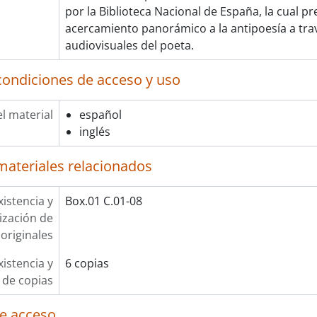
por la Biblioteca Nacional de España, la cual p
acercamiento panorámico a la antipoesía a tr
audiovisuales del poeta.
condiciones de acceso y uso
l material
español
inglés
materiales relacionados
xistencia y
Box.01 C.01-08
lización de
originales
xistencia y
6 copias
 de copias
e acceso