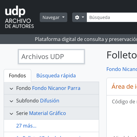
Skip to main content
Búsqueda
Search options
Navegar
Plataforma digital de consulta y preservaci
Follet
Archivos UDP
Fondo Nicano
Fondos
Búsqueda rápida
Área de 
Fondo
Fondo Nicanor Parra
Subfondo
Difusión
Código de 
Serie
Material Gráfico
27 más...