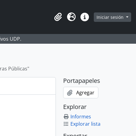
Iniciar sesión
Portapapeles
Idioma
Enlaces rápidos
hivos UDP.
ras Públicas"
Portapapeles
Agregar
Explorar
Informes
Explorar lista
Exportar