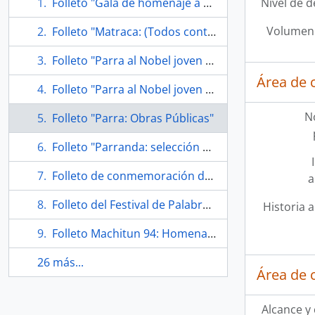
Folleto "Gala de homenaje a Nicanor Parra Teatro de la Universidad de Chile"
Nivel de d
Volumen 
Folleto "Matraca: (Todos contra Parra)"
Folleto "Parra al Nobel joven Chile"
Área de 
Folleto "Parra al Nobel joven Chile" con sobre
N
Folleto "Parra: Obras Públicas"
Folleto "Parranda: selección de textos de Nicanor Parra hecha por bufones"
Folleto de conmemoración de los 110 años del nacimiento de Nicanor Parra
a
Folleto del Festival de Palabra de la Universidad de Alcalá "Nicanor Parra. Premio Cervantes"
Historia a
Folleto Machitun 94: Homenaje a los 80 años de Nicanor Parra
26 más...
Área de 
Alcance y