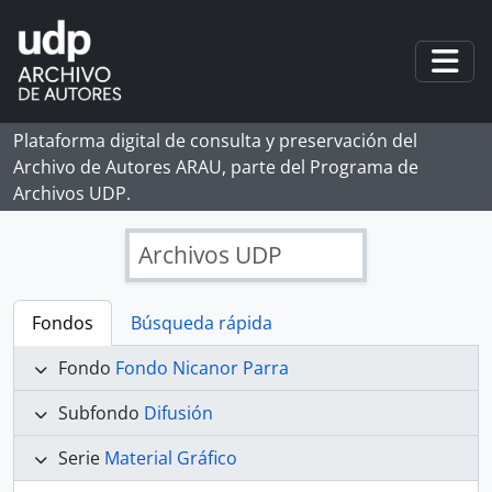
Skip to main content
Togg
Plataforma digital de consulta y preservación del
Archivo de Autores ARAU, parte del Programa de
Archivos UDP.
Archivos UDP
Fondos
Búsqueda rápida
Fondo
Fondo Nicanor Parra
Subfondo
Difusión
Serie
Material Gráfico