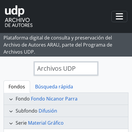
Skip to main content
Togg
Plataforma digital de consulta y preservación del
Archivo de Autores ARAU, parte del Programa de
Archivos UDP.
Archivos UDP
Fondos
Búsqueda rápida
Fondo
Fondo Nicanor Parra
Subfondo
Difusión
Serie
Material Gráfico