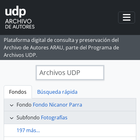
Skip to main content
Togg
Plataforma digital de consulta y preservación del
Archivo de Autores ARAU, parte del Programa de
Archivos UDP.
Archivos UDP
Fondos
Búsqueda rápida
Fondo
Fondo Nicanor Parra
Subfondo
Fotografías
197 más...