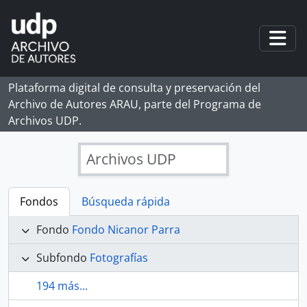
Skip to main content
Togg
Plataforma digital de consulta y preservación del
Archivo de Autores ARAU, parte del Programa de
Archivos UDP.
Archivos UDP
Fondos
Búsqueda rápida
Fondo
Fondo Nicanor Parra
Subfondo
Fotografías
194 más...