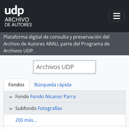
Skip to main content
Togg
Plataforma digital de consulta y preservación del
Archivo de Autores ARAU, parte del Programa de
Archivos UDP.
Archivos UDP
Fondos
Búsqueda rápida
Fondo
Fondo Nicanor Parra
Subfondo
Fotografías
200 más...