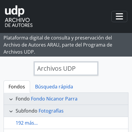
Skip to main content
Togg
Plataforma digital de consulta y preservación del
Archivo de Autores ARAU, parte del Programa de
Archivos UDP.
Archivos UDP
Fondos
Búsqueda rápida
Fondo
Fondo Nicanor Parra
Subfondo
Fotografías
192 más...