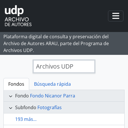
Skip to main content
Togg
Plataforma digital de consulta y preservación del
Archivo de Autores ARAU, parte del Programa de
Archivos UDP.
Archivos UDP
Fondos
Búsqueda rápida
Fondo
Fondo Nicanor Parra
Subfondo
Fotografías
193 más...