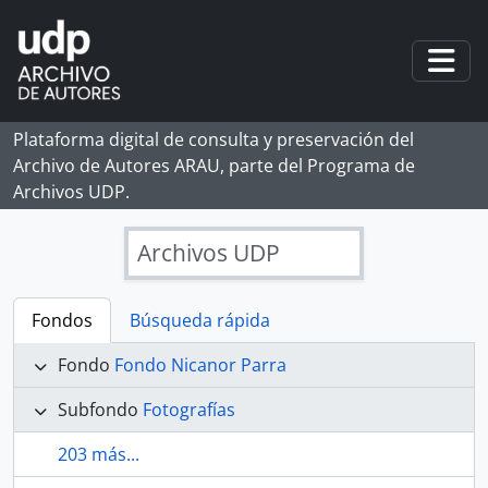
Skip to main content
Togg
Plataforma digital de consulta y preservación del
Archivo de Autores ARAU, parte del Programa de
Archivos UDP.
Archivos UDP
Fondos
Búsqueda rápida
Fondo
Fondo Nicanor Parra
Subfondo
Fotografías
203 más...