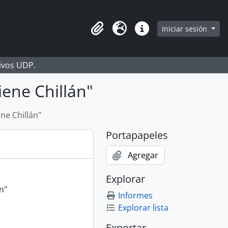
Iniciar sesión
Portapapeles
Idioma
Enlaces rápidos
hivos UDP.
iene Chillán"
ne Chillán"
Portapapeles
Agregar
Explorar
n"
Informes
Explorar lista
Exportar