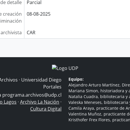
 de detalle
Parcial
e creación
08-08-2025
liminación
 archivista
CAR
Equipo:
Archivos · Universidad Diego
Alejandro Arturo Martínez, Dire
Portales
Mariana Simon, historiadora y a
 a
programa.archivos@udp.cl
Natalia Cuadra, bibliotecaria y 
do Lagos
·
Archivo La Nación
·
Valeska Meneses, bibliotecaria 
Camila Araya, practicante de A
Cultura Digital
Valentina Muñoz, practicante d
Kristhofer Frex Flores, practic