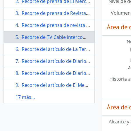
Recorte de prensa de El Mercurio "Aranzazú Yankovic y Francisco Melo protagonizan El rey Lear"
Nivel de d
Volumen 
Recorte de prensa de Revista de libros "Los más vendidos"
Recorte de prensa de revista Qué Pasa "Lear/Parra style: Sin respeto"
Área de 
Recorte de TV Cable Intercom "Algo tiene Chillán"
N
Recorte del artículo de La Tercera "Los cuadernos recuperados de Nicanor"
Recorte del artículo de Diario El Centro "Denuncian robo de cuadernos originales del Poeta Nicanor Parra"
a
Recorte del artículo de Diario Talca "Nicanor Parra : lanzan libro que reúne patrimonio editorial del poeta"
Historia a
Recorte del artículo de El Mercurio "Bufones interpretan obra basada en textos de Parra"
17 más...
Área de 
Alcance y