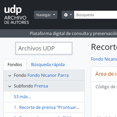
Skip to main content
Búsqueda
Search options
Navegar
Plataforma digital de consulta y preservaci
Recort
Archivos UDP
Fondo Nicano
Fondos
Búsqueda rápida
Área de 
Fondo
Fondo Nicanor Parra
Subfondo
Prensa
Código de 
53 más...
Recorte de prensa "Prontuario de Roberto Parra"