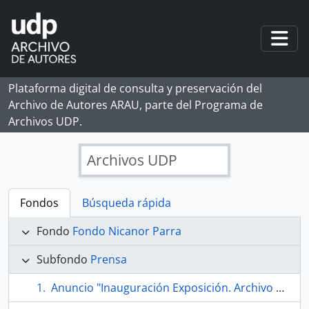
Skip to main content
Togg
Plataforma digital de consulta y preservación del
Archivo de Autores ARAU, parte del Programa de
Archivos UDP.
Archivos UDP
Fondos
Búsqueda rápida
Fondo
Fondo Nicanor Parra
Subfondo
Prensa
Anuncio "Inauguración Exposición. Archivo Nicanor Parra. Porque escribo estoy así" en Reportajes de El Mercurio