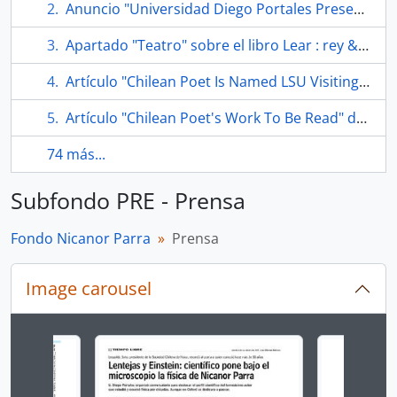
Anuncio "Universidad Diego Portales Presenta el Archivo Nicanor Parra" en Reportajes de El Mercurio
Apartado "Teatro" sobre el libro Lear : rey & mendigo
Artículo "Chilean Poet Is Named LSU Visiting Prof" de The Times-Picayune/The New Orleans Advocate
Artículo "Chilean Poet's Work To Be Read" de The Times-Picayune/The New Orleans Advocate
74 más...
Subfondo PRE - Prensa
Fondo Nicanor Parra
Prensa
Image carousel
Changing the current slide of this carousel will chan