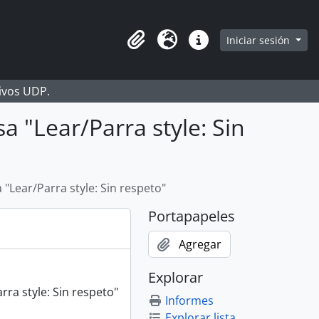
Iniciar sesión
Portapapeles
Idioma
Enlaces rápidos
hivos UDP.
a "Lear/Parra style: Sin
"Lear/Parra style: Sin respeto"
Portapapeles
Agregar
Explorar
ra style: Sin respeto"
Informes
Explorar lista