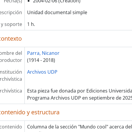
Fecha(s)
2004-02-06 (Creation)
escripción
Unidad documental simple
y soporte
1 h.
contexto
ombre del
Parra, Nicanor
productor
(1914 - 2018)
Institución
Archivos UDP
rchivística
rchivística
Esta pieza fue donada por Ediciones Universida
Programa Archivos UDP en septiembre de 202
contenido y estructura
 contenido
Columna de la sección "Mundo cool" acerca del 