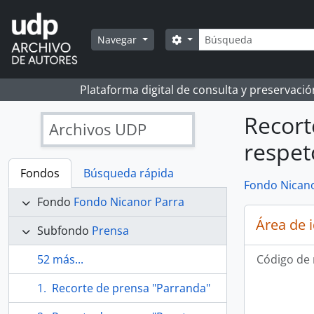
Skip to main content
Búsqueda
Search options
Navegar
Plataforma digital de consulta y preservaci
Recort
Archivos UDP
respet
Fondos
Búsqueda rápida
Fondo Nicano
Fondo
Fondo Nicanor Parra
Área de 
Subfondo
Prensa
52 más...
Código de 
Recorte de prensa "Parranda"