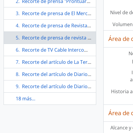
Recorte de prensa "Prontuario de Roberto Parra"
Nivel de d
Recorte de prensa de El Mercurio "Aranzazú Yankovic y Francisco Melo protagonizan El rey Lear"
Volumen 
Recorte de prensa de Revista de libros "Los más vendidos"
Recorte de prensa de revista Qué Pasa "Lear/Parra style: Sin respeto"
Área de 
Recorte de TV Cable Intercom "Algo tiene Chillán"
N
Recorte del artículo de La Tercera "Los cuadernos recuperados de Nicanor"
Recorte del artículo de Diario El Centro "Denuncian robo de cuadernos originales del Poeta Nicanor Parra"
a
Recorte del artículo de Diario Talca "Nicanor Parra : lanzan libro que reúne patrimonio editorial del poeta"
Historia a
18 más...
Área de 
Alcance y