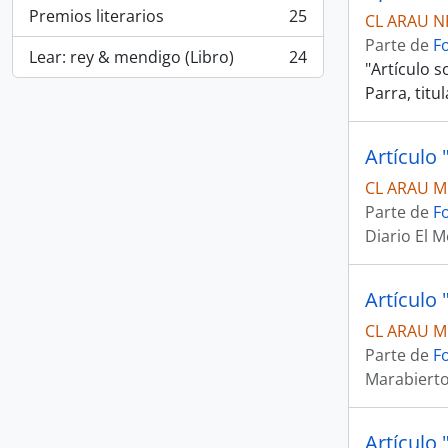
Premios literarios
25
CL ARAU N
, 25 resultados
Parte de
F
Lear: rey & mendigo (Libro)
24
, 24 resultados
"Artículo s
Parra, tit
CL ARAU M
Parte de
F
Diario El 
CL ARAU M
Parte de
F
Marabiert
Artículo 