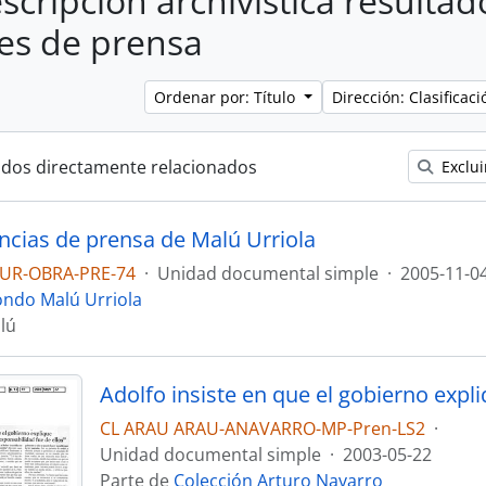
scripción archivística resultad
es de prensa
Ordenar por: Título
Dirección: Clasifica
ados directamente relacionados
Exclui
encias de prensa de Malú Urriola
UR-OBRA-PRE-74
·
Unidad documental simple
·
2005-11-0
ondo Malú Urriola
lú
CL ARAU ARAU-ANAVARRO-MP-Pren-LS2
·
Unidad documental simple
·
2003-05-22
Parte de
Colección Arturo Navarro