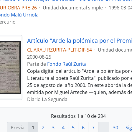
UR-OBRA-PRE-26
·
Unidad documental simple
·
1996-03-0
ondo Malú Urriola
Mercurio
CL ARAU RZURITA-PLIT-DIF-54
·
Unidad docume
2000-08-25
Parte de
Fondo Raúl Zurita
Copia digital del artículo "Arde la polémica por
Literatura al poeta Raúl Zurita", publicado por 
25 de agosto del año 2000. En este aborda la de
emitida por Miguel Arteche —quien, además d
Diario La Segunda
Resultados 1 a 10 de 294
Previa
1
2
3
4
5
6
7
...
30
Si