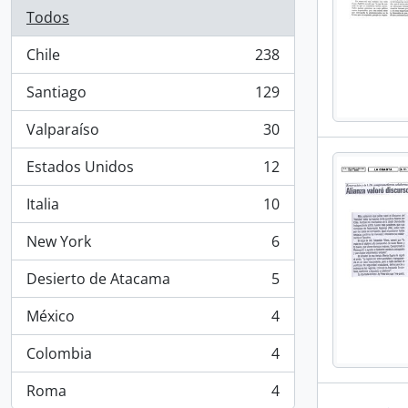
Todos
Chile
238
, 238 resultados
Santiago
129
, 129 resultados
Valparaíso
30
, 30 resultados
Estados Unidos
12
, 12 resultados
Italia
10
, 10 resultados
New York
6
, 6 resultados
Desierto de Atacama
5
, 5 resultados
México
4
, 4 resultados
Colombia
4
, 4 resultados
Roma
4
, 4 resultados