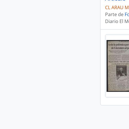
CL ARAU M
Parte de
F
Diario El 