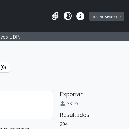
Iniciar sesión
Portapapeles
Idioma
Enlaces rápidos
hivos UDP.
(0)
Exportar
SKOS
Resultados
294