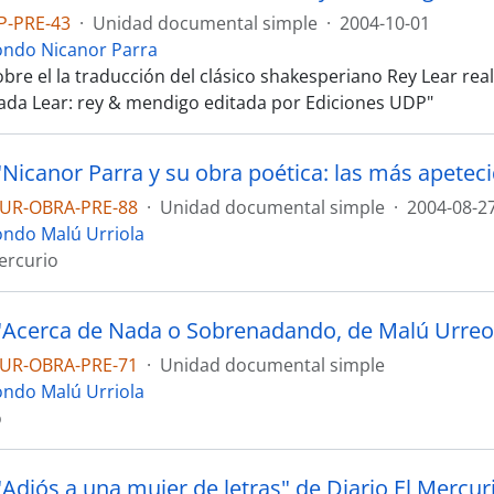
P-PRE-43
·
Unidad documental simple
·
2004-10-01
ondo Nicanor Parra
obre el la traducción del clásico shakesperiano Rey Lear re
ulada Lear: rey & mendigo editada por Ediciones UDP"
UR-OBRA-PRE-88
·
Unidad documental simple
·
2004-08-2
ondo Malú Urriola
Mercurio
UR-OBRA-PRE-71
·
Unidad documental simple
ondo Malú Urriola
o
"Adiós a una mujer de letras" de Diario El Mercur