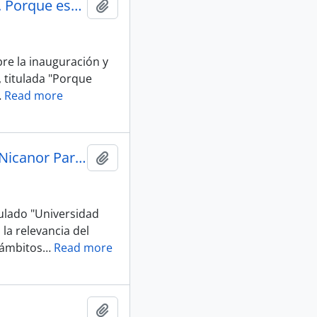
Anuncio "Inauguración Exposición. Archivo Nicanor Parra. Porque escribo estoy así" en Reportajes de El Mercurio
Añadir al portapapeles
bre la inauguración y
, titulada "Porque
…
Read more
Anuncio "Universidad Diego Portales Presenta el Archivo Nicanor Parra" en Reportajes de El Mercurio
Añadir al portapapeles
tulado "Universidad
la relevancia del
 ámbitos
…
Read more
Añadir al portapapeles