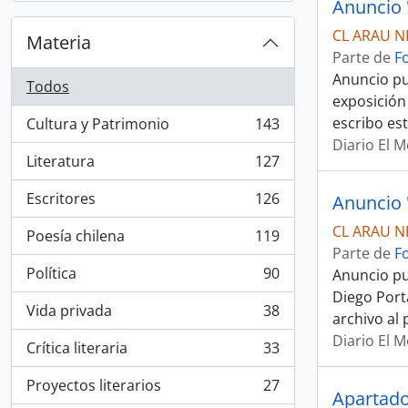
CL ARAU N
Materia
Parte de
F
Anuncio pu
Todos
exposición
escribo est
Cultura y Patrimonio
143
, 143 resultados
Diario El 
Literatura
127
, 127 resultados
Escritores
126
, 126 resultados
CL ARAU N
Poesía chilena
119
, 119 resultados
Parte de
F
Política
90
Anuncio pub
, 90 resultados
Diego Port
Vida privada
38
archivo al
, 38 resultados
Diario El 
Crítica literaria
33
, 33 resultados
Proyectos literarios
27
, 27 resultados
Apartado