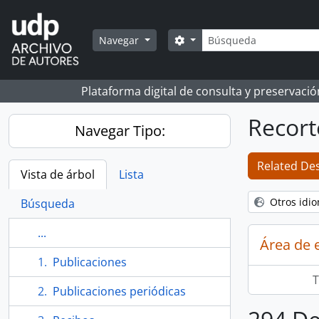
Skip to main content
Búsqueda
Search options
Navegar
Plataforma digital de consulta y preservaci
Recort
Navegar Tipo:
Related Des
Vista de árbol
Lista
Otros idi
Búsqueda
...
Área de 
Publicaciones
T
Publicaciones periódicas