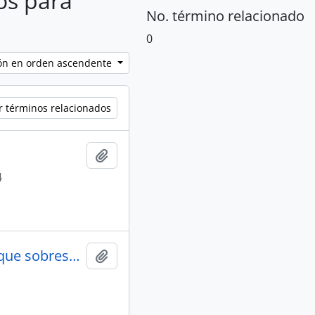
os para
No. término relacionado
0
ción en orden ascendente
r términos relacionados
Añadir al portapapeles
4
Adolfo insiste en que el gobierno explique sobresueldos, "porque la responsabilidad fue de ellos". Opinión
Añadir al portapapeles