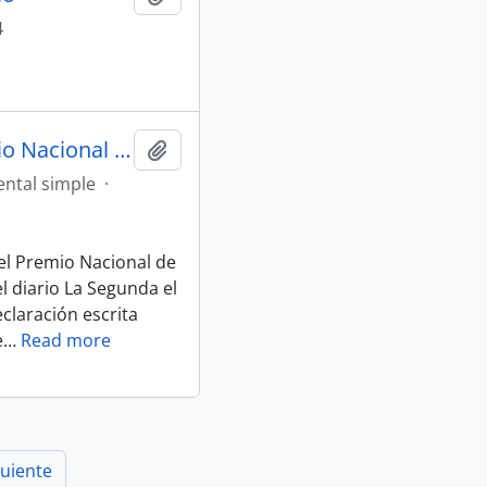
4
Artículo "Arde la polémica por el Premio Nacional de Literatura al poeta Raúl Zurita" de Diario La Segunda
Añadir al portapapeles
ntal simple
·
 el Premio Nacional de
el diario La Segunda el
claración escrita
e
…
Read more
guiente