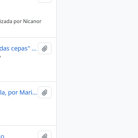
alizada por Nicanor
Artículo "Nicanor Parra y su obra poética: las más apetecidas cepas" de Diario El Mercurio
Añadir al portapapeles
7
Artículo "Acerca de Nada o Sobrenadando, de Malú Urreola, por Marina Arrate" en Marabierto
Añadir al portapapeles
io
Añadir al portapapeles