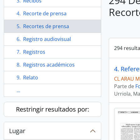
294 De
Recibos
Recort
Recorte de prensa
Recortes de prensa
Registro audiovisual
294 result
Registros
Registros académicos
4. Refer
Relato
CL ARAU M
Parte de
F
...
Urriola, Ma
Restringir resultados por:
Lugar