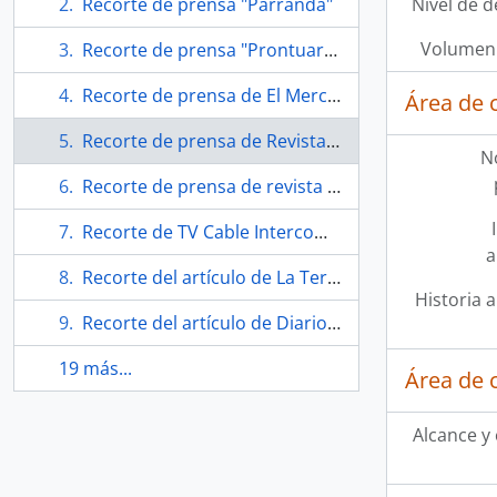
Recorte de prensa "Parranda"
Nivel de d
Volumen 
Recorte de prensa "Prontuario de Roberto Parra"
Recorte de prensa de El Mercurio "Aranzazú Yankovic y Francisco Melo protagonizan El rey Lear"
Área de 
Recorte de prensa de Revista de libros "Los más vendidos"
N
Recorte de prensa de revista Qué Pasa "Lear/Parra style: Sin respeto"
Recorte de TV Cable Intercom "Algo tiene Chillán"
a
Recorte del artículo de La Tercera "Los cuadernos recuperados de Nicanor"
Historia a
Recorte del artículo de Diario El Centro "Denuncian robo de cuadernos originales del Poeta Nicanor Parra"
19 más...
Área de 
Alcance y