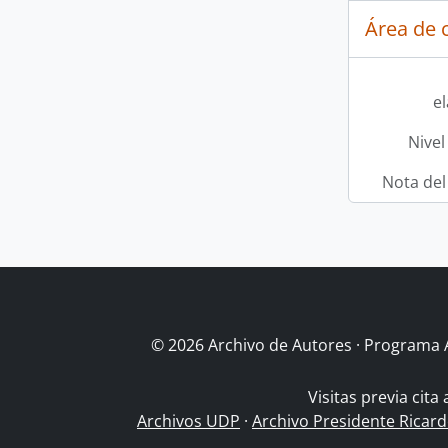
Área de c
e
Nivel
Nota del
© 2026 Archivo de Autores · Programa 
Visitas previa cita
Archivos UDP
·
Archivo Presidente Ricar