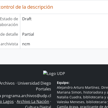
ontrol de la descripción
Estado de
Draft
laboración
 de detalle
Partial
 archivista
ncm
Equipo:
Archivos · Universidad Diego
Alejandro Arturo Martínez, Dire
Portales
Mariana Simon, historiadora y a
 a
programa.archivos@udp.cl
Natalia Cuadra, bibliotecaria y 
do Lagos
·
Archivo La Nación
·
Valeska Meneses, bibliotecaria 
Camila Araya, practicante de A
Cultura Digital