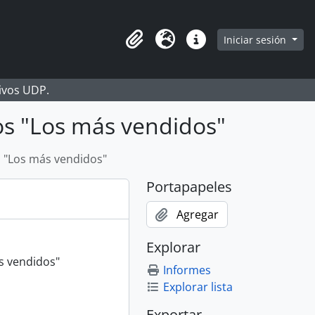
Iniciar sesión
Portapapeles
Idioma
Enlaces rápidos
hivos UDP.
ros "Los más vendidos"
s "Los más vendidos"
Portapapeles
Agregar
Explorar
s vendidos"
Informes
Explorar lista
Exportar