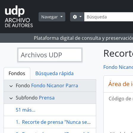
Skip to main content
Búsqueda
Search options
Navegar
Plataforma digital de consulta y preservaci
Recort
Archivos UDP
Fondo Nicano
Fondos
Búsqueda rápida
Área de 
Fondo
Fondo Nicanor Parra
Subfondo
Prensa
Código de 
51 más...
Recorte de prensa "Nunca será tarde 'parra' homenajear a Parra"