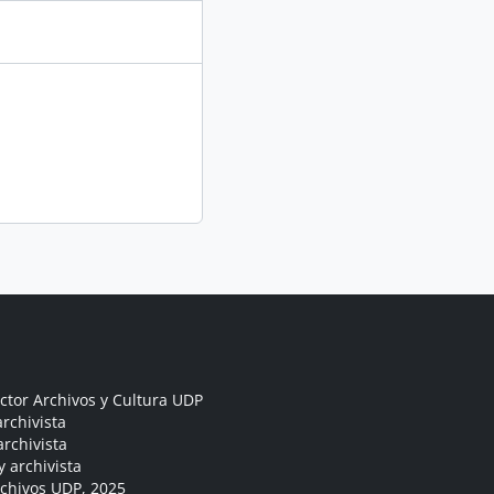
ctor Archivos y Cultura UDP
rchivista
archivista
y archivista
rchivos UDP, 2025