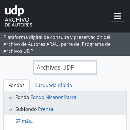
Skip to main content
Togg
Plataforma digital de consulta y preservación del
Archivo de Autores ARAU, parte del Programa de
Archivos UDP.
Archivos UDP
Fondos
Búsqueda rápida
Fondo
Fondo Nicanor Parra
Subfondo
Prensa
57 más...