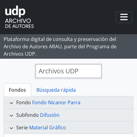
Skip to main content
Togg
Plataforma digital de consulta y preservación del
Archivo de Autores ARAU, parte del Programa de
Archivos UDP.
Archivos UDP
Fondos
Búsqueda rápida
Fondo
Fondo Nicanor Parra
Subfondo
Difusión
Serie
Material Gráfico