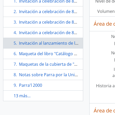
Invitación a celebración de 80 años del antipoeta "Nicanor Nicanor saca tus cachitos al sol"
Nivel de d
Volumen 
Invitación a celebración de 80 años del antipoeta "Nicanor Nicanor saca tus cachitos al sol"
Invitación a celebración de 80 años del antipoeta "Nicanor Nicanor saca tus cachitos al sol"
Área de 
Invitación a celebración de 80 años del antipoeta "Nicanor Nicanor saca tus cachitos al sol"
N
Invitación al lanzamiento de la reedición de "Hojas de Parra"
N
Maqueta del libro "Catálogo de obra (1937-2018)"
Maquetas de la cubierta de "Catálogo de obra (1937-2018)"
Notas sobre Parra por la Universidad de Oxford
a
Parra'l 2000
Historia a
13 más...
Área de 