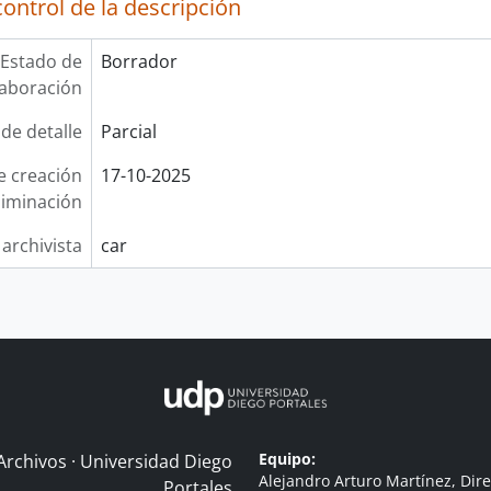
ontrol de la descripción
Estado de
Borrador
laboración
 de detalle
Parcial
e creación
17-10-2025
liminación
 archivista
car
Equipo:
Archivos · Universidad Diego
Alejandro Arturo Martínez, Dire
Portales