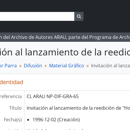
Search in browse page
ón del Archivo de Autores ARAU, parte del Programa de Arc
ción al lanzamiento de la reedi
r Parra
Difusión
Material Gráfico
Invitación al lanz
identidad
referencia
CL ARAU NP-DIF-GRA-65
Título
Invitación al lanzamiento de la reedición de "H
Fecha(s)
1996-12-02 (Creación)