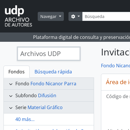
Skip to main content
Búsqueda
Search options
Navegar
Plataforma digital de consulta y preservaci
Invita
Archivos UDP
Fondo Nicano
Fondos
Búsqueda rápida
Área de 
Fondo
Fondo Nicanor Parra
Subfondo
Difusión
Código de 
Serie
Material Gráfico
40 más...