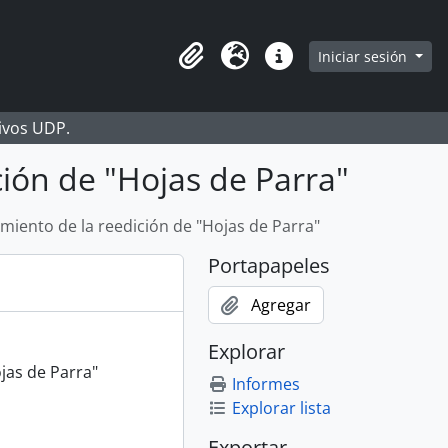
Iniciar sesión
Portapapeles
Idioma
Enlaces rápidos
hivos UDP.
ción de "Hojas de Parra"
amiento de la reedición de "Hojas de Parra"
Portapapeles
Agregar
Explorar
ojas de Parra"
Informes
Explorar lista
Exportar