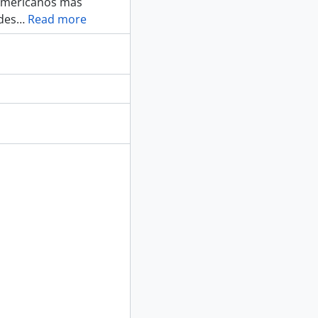
oamericanos más
des
…
Read more