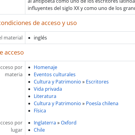
al antipoeta como uno de los escritores latin
influyentes del siglo XX y como uno de los gran
condiciones de acceso y uso
l material
inglés
e acceso
acceso por
Homenaje
materia
Eventos culturales
Cultura y Patrimonio
»
Escritores
Vida privada
Literatura
Cultura y Patrimonio
»
Poesía chilena
Física
acceso por
Inglaterra
»
Oxford
lugar
Chile