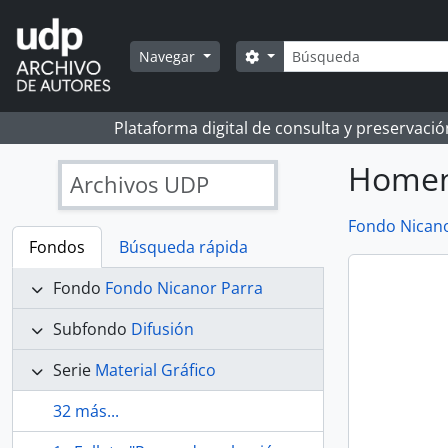
Skip to main content
Búsqueda
Search options
Navegar
Plataforma digital de consulta y preservaci
Homena
Archivos UDP
Fondo Nicano
Fondos
Búsqueda rápida
Fondo
Fondo Nicanor Parra
Subfondo
Difusión
Serie
Material Gráfico
32 más...