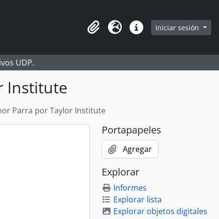
Iniciar sesión
Portapapeles
Idioma
Enlaces rápidos
hivos UDP.
 Institute
r Parra por Taylor Institute
Portapapeles
Agregar
Explorar
Informes
Explorar lista
Explorar objetos digitales