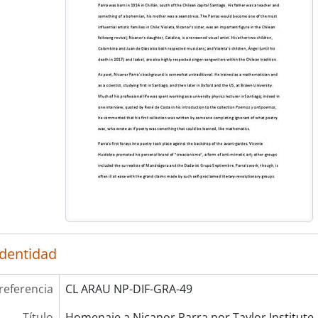
identidad
referencia
CL ARAU NP-DIF-GRA-49
Título
Homenaje a Nicanor Parra por Taylor Institute