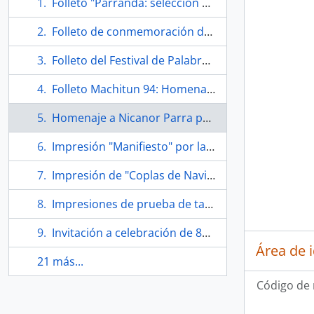
Folleto "Parranda: selección de textos de Nicanor Parra hecha por bufones"
Folleto de conmemoración de los 110 años del nacimiento de Nicanor Parra
Folleto del Festival de Palabra de la Universidad de Alcalá "Nicanor Parra. Premio Cervantes"
Folleto Machitun 94: Homenaje a los 80 años de Nicanor Parra
Homenaje a Nicanor Parra por Taylor Institute
Impresión "Manifiesto" por la Universidad de Alcalá
Impresión de "Coplas de Navidad" por la Universidad de Alcalá
Impresiones de prueba de tarjetas postales de "Artefactos"
Invitación a celebración de 80 años del antipoeta "Nicanor Nicanor saca tus cachitos al sol"
Área de 
21 más...
Código de 