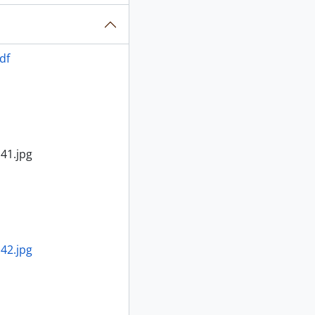
df
41.jpg
42.jpg