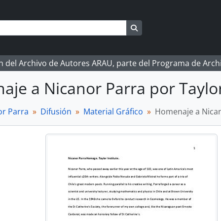
Search in browse page
ón del Archivo de Autores ARAU, parte del Programa de Arc
je a Nicanor Parra por Taylor
r Parra
Difusión
Material Gráfico
Homenaje a Nicano