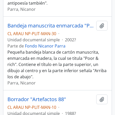
antipoesía también".
Parra, Nicanor
Bandeja manuscrita enmarcada "Poor & rich"
Añadi
CL ARAU NP-PLIT-MAN-30
·
Unidad documental simple
·
2002?
Parte de
Fondo Nicanor Parra
Pequeña bandeja blanca de cartón manuscrita,
enmarcada en madera, la cual se titula "Poor &
rich". Contiene el título en la parte superior, un
dibujo al centro y en la parte inferior señala "Arriba
los de abajo".
Parra, Nicanor
Borrador "Artefactos 88"
Añadi
CL ARAU NP-PLIT-MAN-10
·
Unidad documental simple
·
1988?