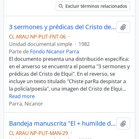
Excluir términos relacionados
3 sermones y prédicas del Cristo de Elqui
Añadi
CL ARAU NP-PLIT-FNT-06
·
Unidad documental simple
·
1982
Parte de
Fondo Nicanor Parra
El documento presenta una distribución específica:
en el anverso se encuentra el poema "3 sermones y
prédicas del Cristo de Elqui". En el reverso, se
incluye un texto titulado "Chiste parRa despistar a
la policía/poesía", una imagen del Cristo de Elqui
…
Read more
Parra, Nicanor
Bandeja manuscrita "El + humilde de los nihilistas"
Añadi
CL ARAU NP-PLIT-MAN-29
·