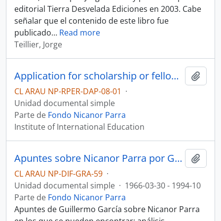
editorial Tierra Desvelada Ediciones en 2003. Cabe
señalar que el contenido de este libro fue
publicado
…
Read more
Teillier, Jorge
Application for scholarship or fellowship in the United States of America. Institute of International Education
Añadi
CL ARAU NP-RPER-DAP-08-01
·
Unidad documental simple
Parte de
Fondo Nicanor Parra
Institute of International Education
Apuntes sobre Nicanor Parra por Guillermo García
Añadi
CL ARAU NP-DIF-GRA-59
·
Unidad documental simple
·
1966-03-30 - 1994-10
Parte de
Fondo Nicanor Parra
Apuntes de Guillermo García sobre Nicanor Parra