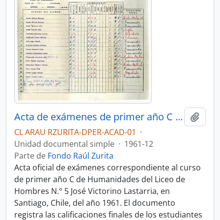
Acta de exámenes de primer año C de Humanidades del Liceo José Victorino Lastarria
Añadi
CL ARAU RZURITA-DPER-ACAD-01
·
Unidad documental simple
·
1961-12
Parte de
Fondo Raúl Zurita
Acta oficial de exámenes correspondiente al curso
de primer año C de Humanidades del Liceo de
Hombres N.° 5 José Victorino Lastarria, en
Santiago, Chile, del año 1961. El documento
registra las calificaciones finales de los estudiantes