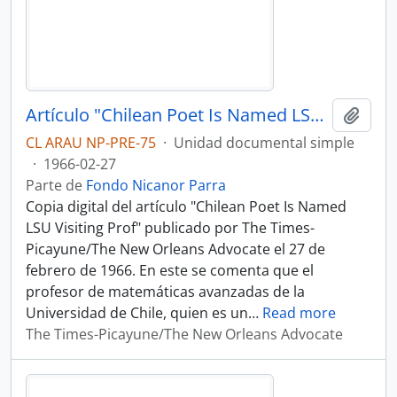
Artículo "Chilean Poet Is Named LSU Visiting Prof" de The Times-Picayune/The New Orleans Advocate
Añadi
CL ARAU NP-PRE-75
·
Unidad documental simple
·
1966-02-27
Parte de
Fondo Nicanor Parra
Copia digital del artículo "Chilean Poet Is Named
LSU Visiting Prof" publicado por The Times-
Picayune/The New Orleans Advocate el 27 de
febrero de 1966. En este se comenta que el
profesor de matemáticas avanzadas de la
Universidad de Chile, quien es un
…
Read more
The Times-Picayune/The New Orleans Advocate