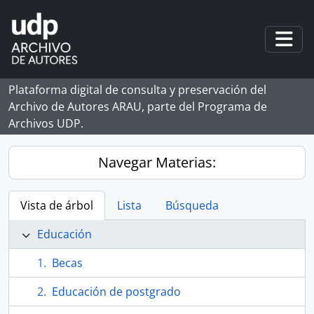
Skip to main content
Togg
Plataforma digital de consulta y preservación del
Archivo de Autores ARAU, parte del Programa de
Archivos UDP.
Navegar Materias:
Vista de árbol
Lista
Búsqueda
Educación
Becas
Educación de postgrado