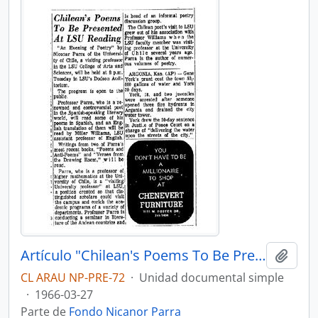
Artículo "Chilean's Poems To Be Presented at LSU Reading" de The Times-Picayune/The New Orleans Advocate
Añadi
CL ARAU NP-PRE-72
·
Unidad documental simple
·
1966-03-27
Parte de
Fondo Nicanor Parra