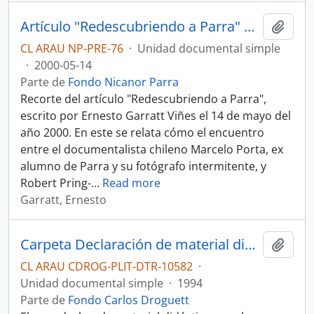
Artículo "Redescubriendo a Parra" de Ernesto Garratt Viñes
Añadi
CL ARAU NP-PRE-76
·
Unidad documental simple
·
2000-05-14
Parte de
Fondo Nicanor Parra
Recorte del artículo "Redescubriendo a Parra",
escrito por Ernesto Garratt Viñes el 14 de mayo del
año 2000. En este se relata cómo el encuentro
entre el documentalista chileno Marcelo Porta, ex
alumno de Parra y su fotógrafo intermitente, y
Robert Pring-
…
Read more
Garratt, Ernesto
Carpeta Declaración de material didáctico Eloy
Añadi
CL ARAU CDROG-PLIT-DTR-10582
·
Unidad documental simple
·
1994
Parte de
Fondo Carlos Droguett