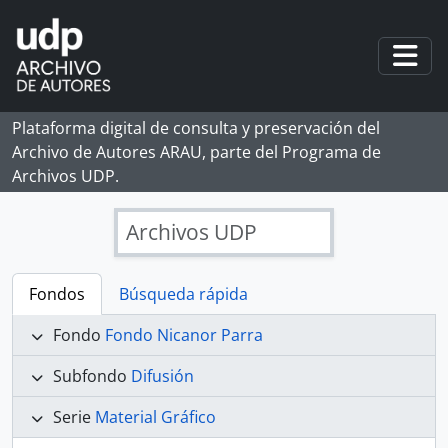
Skip to main content
Togg
Plataforma digital de consulta y preservación del
Archivo de Autores ARAU, parte del Programa de
Archivos UDP.
Archivos UDP
Fondos
Búsqueda rápida
Fondo
Fondo Nicanor Parra
Subfondo
Difusión
Serie
Material Gráfico