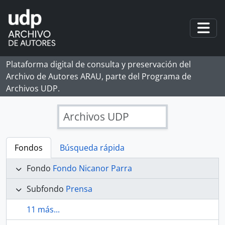
Skip to main content
Togg
Plataforma digital de consulta y preservación del
Archivo de Autores ARAU, parte del Programa de
Archivos UDP.
Archivos UDP
Fondos
Búsqueda rápida
Fondo
Fondo Nicanor Parra
Subfondo
Prensa
11 más...