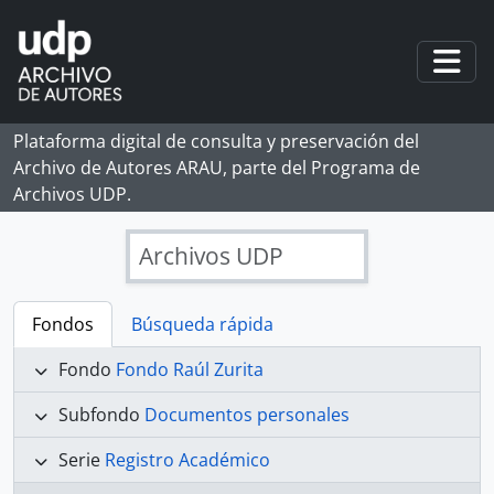
Skip to main content
Togg
Plataforma digital de consulta y preservación del
Archivo de Autores ARAU, parte del Programa de
Archivos UDP.
Archivos UDP
Fondos
Búsqueda rápida
Fondo
Fondo Raúl Zurita
Subfondo
Documentos personales
Serie
Registro Académico