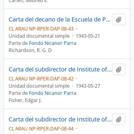
Carlen, Mildred E.
Carta del decano de la Escuela de Posgrado a Edgar J. Fisher sobre admisión de Nicanor Parra
Añadi
CL ARAU NP-RPER-DAP-08-43
·
Unidad documental simple
·
1943-05-21
Parte de
Fondo Nicanor Parra
Richardson, R. G. D
Carta del subdirector de Institute of International Education a R. G. D. Richardson sobre beca de matrícula de Nicanor Parra
Añadi
CL ARAU NP-RPER-DAP-08-42
·
Unidad documental simple
·
1943-05-27
Parte de
Fondo Nicanor Parra
Fisher, Edgar J.
Carta del subdirector de Institute of International Education a R. G. D. Richardson sobre candidato a beca de matrícula en Brown University
Añadi
CL ARAU NP-RPER-DAP-08-44
·