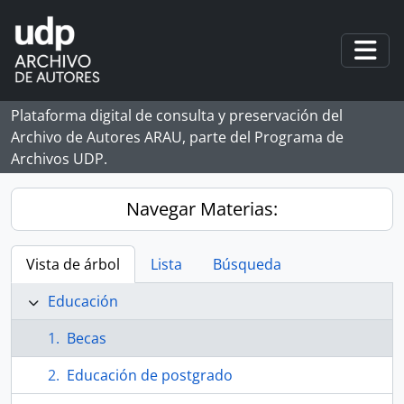
Skip to main content
Togg
Plataforma digital de consulta y preservación del
Archivo de Autores ARAU, parte del Programa de
Archivos UDP.
Navegar Materias:
Vista de árbol
Lista
Búsqueda
Educación
Becas
Educación de postgrado