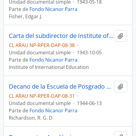
Unidad documental simple
·
1943-05-18
Parte de
Fondo Nicanor Parra
Fisher, Edgar J.
Carta del subdirector de Institute of International Education al decano de la Escuela de Posgrado sobre llegada de Nicanor Parra
Añadi
CL ARAU NP-RPER-DAP-08-38
·
Unidad documental simple
·
1943-10-05
Parte de
Fondo Nicanor Parra
Institute of International Education
Decano de la Escuela de Posgrado a Edgar J. Fisher sobre Nicanor Parra
Añadi
CL ARAU NP-RPER-DAP-08-31
·
Unidad documental simple
·
1944-06-13
Parte de
Fondo Nicanor Parra
Richardson, R. G. D