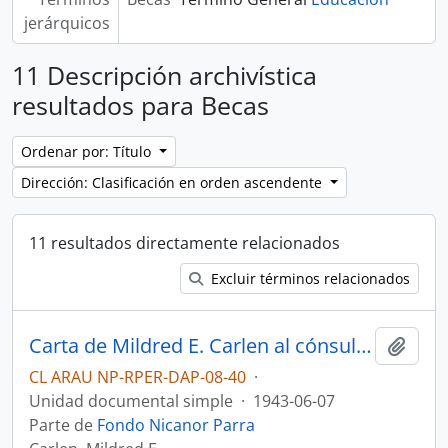
jerárquicos
11 Descripción archivística
resultados para Becas
Ordenar por: Título
Dirección: Clasificación en orden ascendente
11 resultados directamente relacionados
Excluir términos relacionados
Carta de Mildred E. Carlen al cónsul de los Estados Unidos sobre admisión de Nicanor Parra en Brown University
Añadi
CL ARAU NP-RPER-DAP-08-40
·
Unidad documental simple
·
1943-06-07
Parte de
Fondo Nicanor Parra