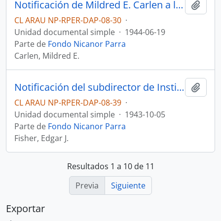
Notificación de Mildred E. Carlen a la Escuela de Posgrado sobre Nicanor Parra
Añadi
CL ARAU NP-RPER-DAP-08-30
·
Unidad documental simple
·
1944-06-19
Parte de
Fondo Nicanor Parra
Carlen, Mildred E.
Notificación del subdirector de Institute of International Education al registrador de la Universidad de Brown sobre beca de manutención de Nicanor Parra
Añadi
CL ARAU NP-RPER-DAP-08-39
·
Unidad documental simple
·
1943-10-05
Parte de
Fondo Nicanor Parra
Fisher, Edgar J.
Resultados 1 a 10 de 11
Previa
Siguiente
Exportar