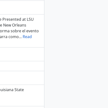
Be Presented at LSU
he New Orleans
forma sobre el evento
Parra como
…
Read
ouisiana State