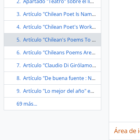
Apartado "Teatro" sobre el libro Lear : rey & mendigo
Artículo "Chilean Poet Is Named LSU Visiting Prof" de The Times-Picayune/The New Orleans Advocate
Artículo "Chilean Poet's Work To Be Read" de The Times-Picayune/The New Orleans Advocate
Artículo "Chilean's Poems To Be Presented at LSU Reading" de The Times-Picayune/The New Orleans Advocate
Artículo "Chileans Poems Are Translated" de The Times-Picayune/The New Orleans Advocate
Artículo "Claudio Di Girólamo se perfila como sucesor de Morgana Rodríguez en CCPLM"
Artículo "De buena fuente : Nuevo libro de Nicanor Parra" en Revista de Libros
Artículo "Lo mejor del año" en Emol
69 más...
Área de 