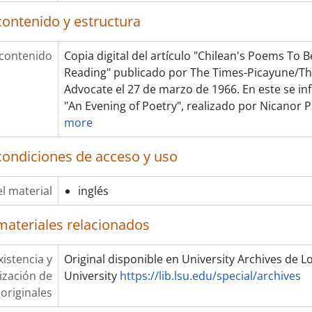
contenido y estructura
 contenido
Copia digital del artículo "Chilean's Poems To 
Reading" publicado por The Times-Picayune/T
Advocate el 27 de marzo de 1966. En este se in
"An Evening of Poetry", realizado por Nicanor 
more
condiciones de acceso y uso
l material
inglés
materiales relacionados
xistencia y
Original disponible en University Archives de L
lización de
University
https://lib.lsu.edu/special/archives
originales