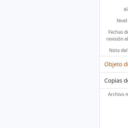
e
Nivel
Fechas d
revisión e
Nota del
Objeto d
Copias d
Archivo 