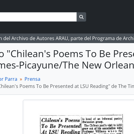
Search in browse page
ón del Archivo de Autores ARAU, parte del Programa de Arc
lo "Chilean's Poems To Be Pre
mes-Picayune/The New Orlean
r Parra
Prensa
"Chilean's Poems To Be Presented at LSU Reading" de The 