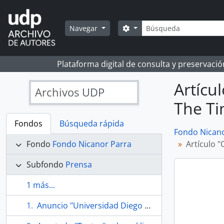
Skip to main content
Búsqueda
Search options
Navegar
Plataforma digital de consulta y preservaci
Artícu
Archivos UDP
The Ti
Fondos
Búsqueda rápida
Fondo Nicano
Fondo
Fondo Nicanor Parra
Artículo 
Subfondo
Prensa
1 más...
Anuncio "Universidad Diego Portales Presenta el Archivo Nicanor Parra" en Reportajes de El Mercurio