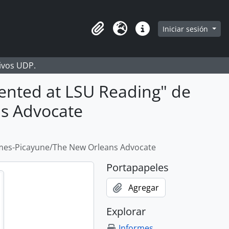
Iniciar sesión
Portapapeles
Idioma
Enlaces rápidos
hivos UDP.
sented at LSU Reading" de
s Advocate
Times-Picayune/The New Orleans Advocate
Portapapeles
Agregar
Explorar
Informes