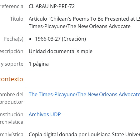
referencia
CL ARAU NP-PRE-72
Título
Artículo "Chilean's Poems To Be Presented at 
Times-Picayune/The New Orleans Advocate
Fecha(s)
1966-03-27 (Creación)
escripción
Unidad documental simple
y soporte
1 página
contexto
ombre del
The Times-Picayune/The New Orleans Advocat
productor
Institución
Archivos UDP
rchivística
rchivística
Copia digital donada por Louisiana State Univer