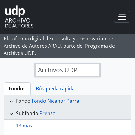
Skip to main content
Togg
Plataforma digital de consulta y preservación del
Archivo de Autores ARAU, parte del Programa de
Archivos UDP.
Archivos UDP
Fondos
Búsqueda rápida
Fondo
Fondo Nicanor Parra
Subfondo
Prensa
13 más...