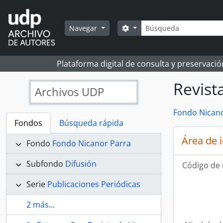
Skip to main content
Búsqueda
Search options
Navegar
Plataforma digital de consulta y preservaci
Revista
Archivos UDP
Fondo Nicano
Fondos
Búsqueda rápida
Área de 
Fondo
Fondo Nicanor Parra
Subfondo
Difusión
Código de 
Serie
Publicaciones Periódicas
2 más...