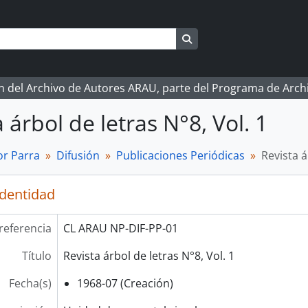
Search in browse page
ón del Archivo de Autores ARAU, parte del Programa de Arc
 árbol de letras N°8, Vol. 1
r Parra
Difusión
Publicaciones Periódicas
Revista á
identidad
referencia
CL ARAU NP-DIF-PP-01
Título
Revista árbol de letras N°8, Vol. 1
Fecha(s)
1968-07 (Creación)