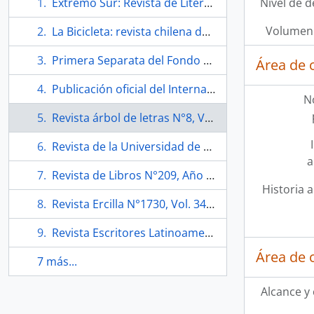
Extremo Sur: Revista de Literatura N°1, Año I
Nivel de d
Volumen 
La Bicicleta: revista chilena de la actividad artística N°6
Primera Separata del Fondo de Cultura Económica "Nicanor Parra 1914/1994"
Área de 
Publicación oficial del Internado Nacional Barros Arana N°12
N
Revista árbol de letras N°8, Vol. 1
Revista de la Universidad de México N°4, Vol. XVI
a
Revista de Libros N°209, Año IV. Número especial "Violeta Parra: 'Pienso cantar Día Domingo en el cielo'"
Historia a
Revista Ercilla N°1730, Vol. 34 firmada por Nicanor Parra
Revista Escritores Latinoamericanos N°6: "Nicanor Parra (1914)"
Área de 
7 más...
Alcance y