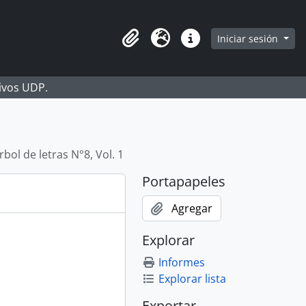
Iniciar sesión
Portapapeles
Idioma
Enlaces rápidos
hivos UDP.
rbol de letras N°8, Vol. 1
Portapapeles
Agregar
Explorar
Informes
Explorar lista
Exportar