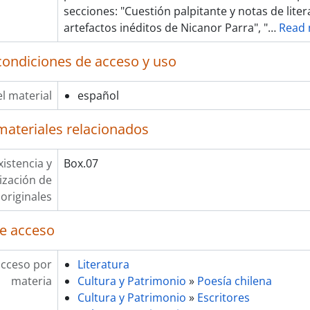
secciones: "Cuestión palpitante y notas de lite
artefactos inéditos de Nicanor Parra", "
…
Read
condiciones de acceso y uso
l material
español
materiales relacionados
xistencia y
Box.07
lización de
originales
e acceso
acceso por
Literatura
materia
Cultura y Patrimonio
»
Poesía chilena
Cultura y Patrimonio
»
Escritores