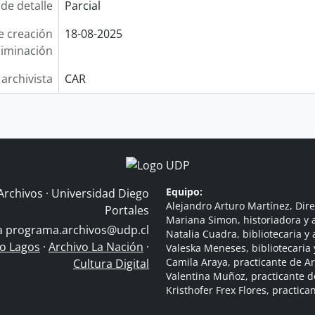
 de detalle
Parcial
e creación
18-08-2025
liminación
 archivista
CAR
Equipo:
Archivos · Universidad Diego
Alejandro Arturo Martínez, Dire
Portales
Mariana Simon, historiadora y a
 a
programa.archivos@udp.cl
Natalia Cuadra, bibliotecaria y 
do Lagos
·
Archivo La Nación
·
Valeska Meneses, bibliotecaria 
Camila Araya, practicante de A
Cultura Digital
Valentina Muñoz, practicante d
Kristhofer Frex Flores, practic