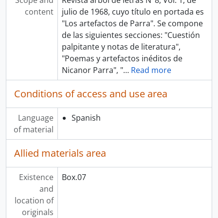
Scope and
Revista árbol de letras N°8, Vol. 1, de
content
julio de 1968, cuyo título en portada es
"Los artefactos de Parra". Se compone
de las siguientes secciones: "Cuestión
palpitante y notas de literatura",
"Poemas y artefactos inéditos de
Nicanor Parra", "
…
Read more
Conditions of access and use area
Language
Spanish
of material
Allied materials area
Existence
Box.07
and
location of
originals