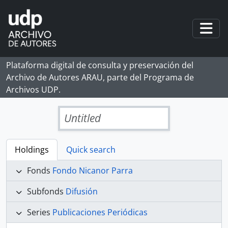
Skip to main content
Togg
Plataforma digital de consulta y preservación del
Archivo de Autores ARAU, parte del Programa de
Archivos UDP.
Untitled
Holdings
Quick search
Fonds
Fondo Nicanor Parra
Subfonds
Difusión
Series
Publicaciones Periódicas