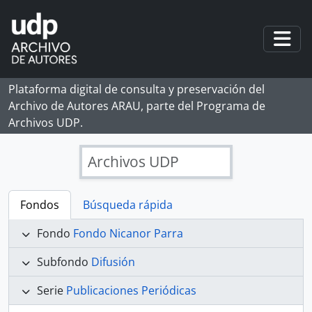
Skip to main content
Togg
Plataforma digital de consulta y preservación del
Archivo de Autores ARAU, parte del Programa de
Archivos UDP.
Archivos UDP
Fondos
Búsqueda rápida
Fondo
Fondo Nicanor Parra
Subfondo
Difusión
Serie
Publicaciones Periódicas