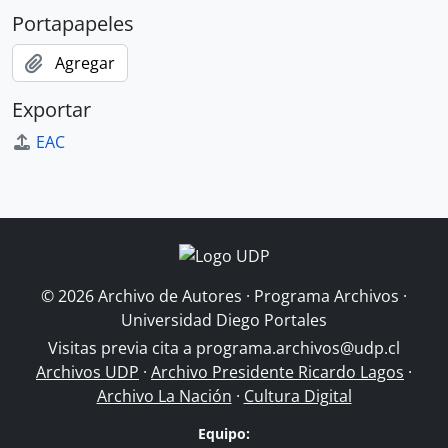
Portapapeles
Agregar
Exportar
EAC
© 2026 Archivo de Autores · Programa Archivos ·
Universidad Diego Portales
Visitas previa cita a
programa.archivos@udp.cl
Archivos UDP
·
Archivo Presidente Ricardo Lagos
·
Archivo La Nación
·
Cultura Digital
Equipo: