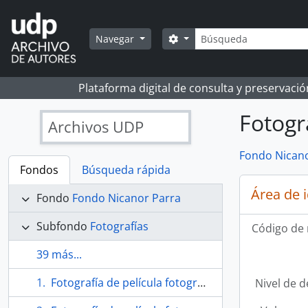
Skip to main content
Búsqueda
Search options
Navegar
Plataforma digital de consulta y preservaci
Fotogr
Archivos UDP
Fondo Nicano
Fondos
Búsqueda rápida
Área de 
Fondo
Fondo Nicanor Parra
Subfondo
Fotografías
Código de 
39 más...
Fotografía de película fotográfica de la Capilla del Cristo de Elqui
Nivel de d