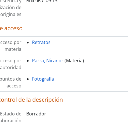
xistencia y
Box.06 C.09-13
lización de
originales
e acceso
acceso por
Retratos
materia
acceso por
Parra, Nicanor
(Materia)
autoridad
 puntos de
Fotografía
acceso
ontrol de la descripción
Estado de
Borrador
laboración