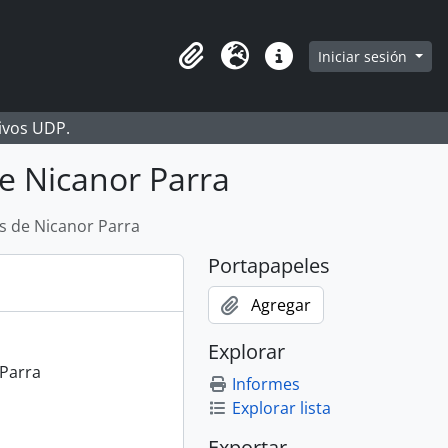
Iniciar sesión
Portapapeles
Idioma
Enlaces rápidos
hivos UDP.
de Nicanor Parra
as de Nicanor Parra
Portapapeles
Agregar
Explorar
 Parra
Informes
Explorar lista
Exportar