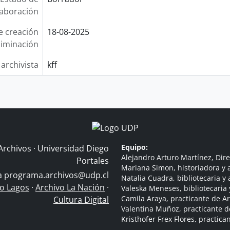
laboración
e creación
18-08-2025
liminación
 archivista
kff
Equipo:
Archivos · Universidad Diego
Alejandro Arturo Martínez, Dire
Portales
Mariana Simon, historiadora y a
 a
programa.archivos@udp.cl
Natalia Cuadra, bibliotecaria y 
do Lagos
·
Archivo La Nación
·
Valeska Meneses, bibliotecaria 
Camila Araya, practicante de A
Cultura Digital
Valentina Muñoz, practicante d
Kristhofer Frex Flores, practic