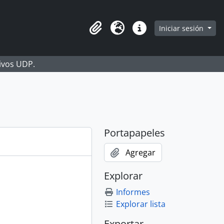
Iniciar sesión
Portapapeles
Idioma
Enlaces rápidos
hivos UDP.
Portapapeles
Agregar
Explorar
Informes
Explorar lista
Exportar