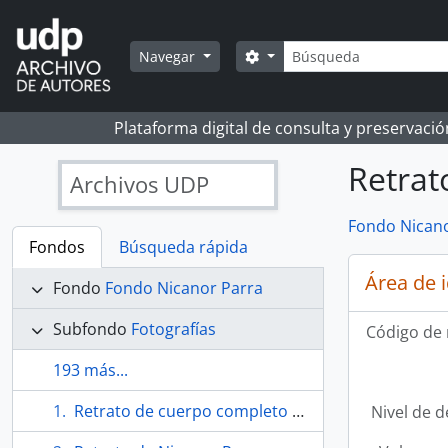
Skip to main content
Búsqueda
Search options
Navegar
Plataforma digital de consulta y preservaci
Retrat
Archivos UDP
Fondo Nicano
Fondos
Búsqueda rápida
Área de 
Fondo
Fondo Nicanor Parra
Subfondo
Fotografías
Código de 
193 más...
Retrato de cuerpo completo de Nicanor Parra
Nivel de d