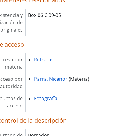
materiales relacionados
xistencia y
Box.06 C.09-05
lización de
originales
e acceso
acceso por
Retratos
materia
acceso por
Parra, Nicanor
(Materia)
autoridad
 puntos de
Fotografía
acceso
ontrol de la descripción
Estado de
Borrador