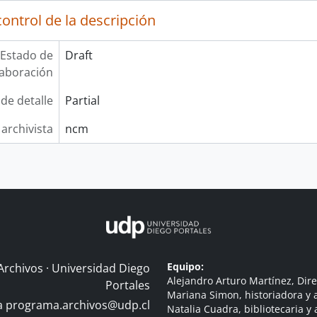
ontrol de la descripción
Estado de
Draft
laboración
 de detalle
Partial
 archivista
ncm
Equipo:
Archivos · Universidad Diego
Alejandro Arturo Martínez, Dire
Portales
Mariana Simon, historiadora y a
 a
programa.archivos@udp.cl
Natalia Cuadra, bibliotecaria y 