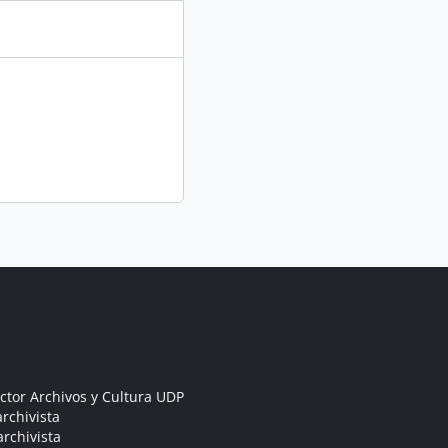
ctor Archivos y Cultura UDP
rchivista
archivista