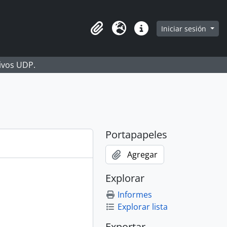
Iniciar sesión
Portapapeles
Idioma
Enlaces rápidos
hivos UDP.
Portapapeles
Agregar
Explorar
Informes
Explorar lista
Exportar