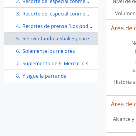
Recorte del especial conmemorativo de El Mercurio "Adiós al visionario que amplió los límites de la poesía y el lenguaje"
Nivel de d
Volumen 
Recorte del especial conmemorativo de Las Últimas Noticias "Llore si le parece"
Recortes de prensa "Los poderes de Pablo Neruda"
Área de 
Reinventando a Shakespeare
N
Solamente los mejores
Suplemento de El Mercurio sobre Artes y Letras "Nicanor Parra 100."
a
Y sigue la parranda
Historia a
Área de 
Alcance y