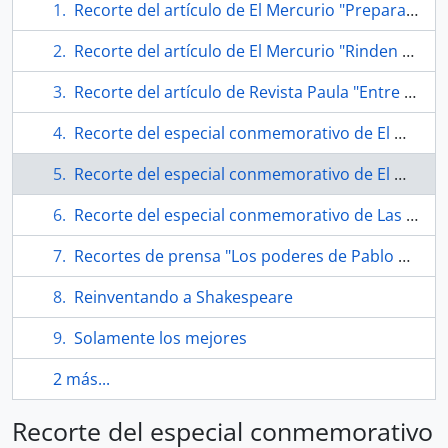
Recorte del artículo de El Mercurio "Preparan celebración de 80 años de Nicanor Parra"
Recorte del artículo de El Mercurio "Rinden homenaje a Nicanor Parra en universidad norteamericana"
Recorte del artículo de Revista Paula "Entre hombres: Los más admirados"
Recorte del especial conmemorativo de El Mercurio "Adiós al visionario que amplió los límites de la poesía y el lenguaje"
Recorte del especial conmemorativo de El Mercurio "Adiós al visionario que amplió los límites de la poesía y el lenguaje"
Recorte del especial conmemorativo de Las Últimas Noticias "Llore si le parece"
Recortes de prensa "Los poderes de Pablo Neruda"
Reinventando a Shakespeare
Solamente los mejores
2 más...
Recorte del especial conmemorativo