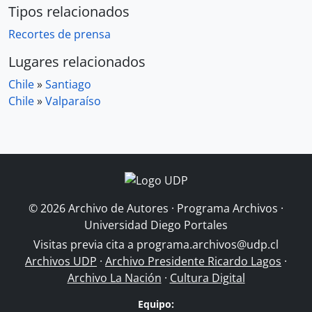
Tipos relacionados
Recortes de prensa
Lugares relacionados
Chile
»
Santiago
Chile
»
Valparaíso
© 2026 Archivo de Autores · Programa Archivos ·
Universidad Diego Portales
Visitas previa cita a
programa.archivos@udp.cl
Archivos UDP
·
Archivo Presidente Ricardo Lagos
·
Archivo La Nación
·
Cultura Digital
Equipo: