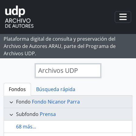
Skip to main content
Togg
Plataforma digital de consulta y preservación del
Archivo de Autores ARAU, parte del Programa de
Archivos UDP.
Archivos UDP
Fondos
Búsqueda rápida
Fondo
Fondo Nicanor Parra
Subfondo
Prensa
68 más...