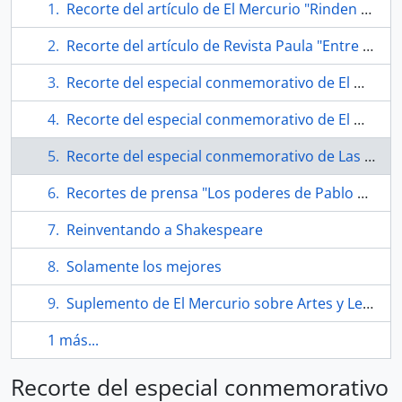
Recorte del artículo de El Mercurio "Rinden homenaje a Nicanor Parra en universidad norteamericana"
Recorte del artículo de Revista Paula "Entre hombres: Los más admirados"
Recorte del especial conmemorativo de El Mercurio "Adiós al visionario que amplió los límites de la poesía y el lenguaje"
Recorte del especial conmemorativo de El Mercurio "Adiós al visionario que amplió los límites de la poesía y el lenguaje"
Recorte del especial conmemorativo de Las Últimas Noticias "Llore si le parece"
Recortes de prensa "Los poderes de Pablo Neruda"
Reinventando a Shakespeare
Solamente los mejores
Suplemento de El Mercurio sobre Artes y Letras "Nicanor Parra 100."
1 más...
Recorte del especial conmemorativo