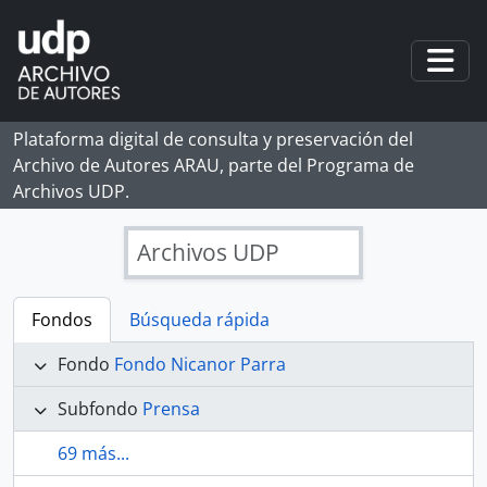
Skip to main content
Togg
Plataforma digital de consulta y preservación del
Archivo de Autores ARAU, parte del Programa de
Archivos UDP.
Archivos UDP
Fondos
Búsqueda rápida
Fondo
Fondo Nicanor Parra
Subfondo
Prensa
69 más...