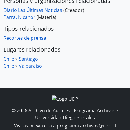
Personas y organizaciones relacionadas
Diario Las Últimas Noticias
(Creador)
Parra, Nicanor
(Materia)
Tipos relacionados
Recortes de prensa
Lugares relacionados
Chile
»
Santiago
Chile
»
Valparaíso
© 2026 Archivo de Autores · Programa Archivos ·
Universidad Diego Portales
Visitas previa cita a
programa.archivos@udp.cl