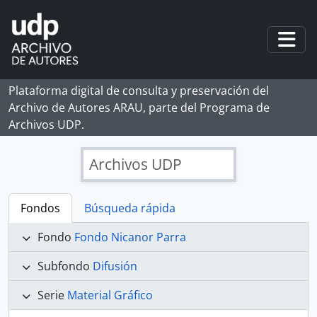
Skip to main content
Togg
Plataforma digital de consulta y preservación del
Archivo de Autores ARAU, parte del Programa de
Archivos UDP.
Archivos UDP
Fondos
Búsqueda rápida
Fondo
Fondo Nicanor Parra
Subfondo
Difusión
Serie
Material Gráfico