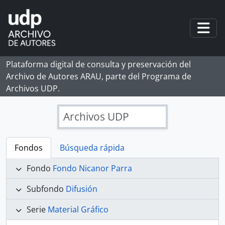
Skip to main content
Togg
Plataforma digital de consulta y preservación del
Archivo de Autores ARAU, parte del Programa de
Archivos UDP.
Archivos UDP
Fondos
Búsqueda rápida
Fondo
Fondo Nicanor Parra
Subfondo
Difusión
Serie
Material Gráfico