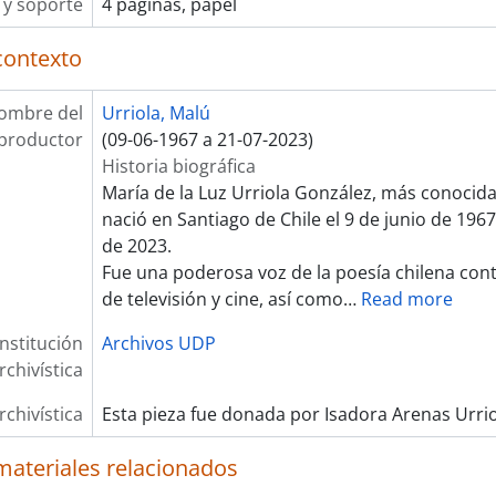
y soporte
4 páginas, papel
contexto
ombre del
Urriola, Malú
productor
(09-06-1967 a 21-07-2023)
Historia biográfica
María de la Luz Urriola González, más conocid
nació en Santiago de Chile el 9 de junio de 1967 y
de 2023.
Fue una poderosa voz de la poesía chilena co
de televisión y cine, así como
…
Read more
Institución
Archivos UDP
rchivística
rchivística
Esta pieza fue donada por Isadora Arenas Urri
materiales relacionados