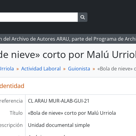
Search in browse page
ón del Archivo de Autores ARAU, parte del Programa de Arc
de nieve» corto por Malú Urrio
rriola
Actividad Laboral
Guionista
«Bola de nieve» 
identidad
referencia
CL ARAU MUR-ALAB-GUI-21
Título
«Bola de nieve» corto por Malú Urriola
escripción
Unidad documental simple