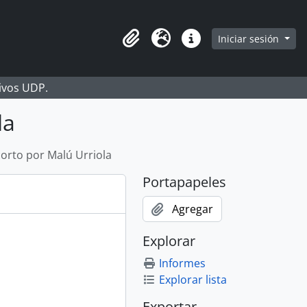
Iniciar sesión
Portapapeles
Idioma
Enlaces rápidos
hivos UDP.
la
corto por Malú Urriola
Portapapeles
Agregar
Explorar
Informes
Explorar lista
Exportar