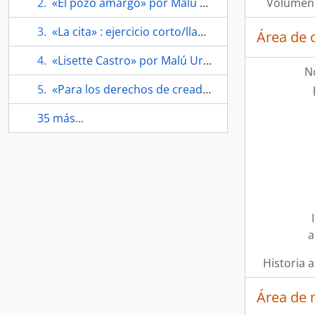
«El pozo amargo» por Malú Urriola
Volumen 
«La cita» : ejercicio corto/llamada telefónica por Malú Urriola
Área de 
«Lisette Castro» por Malú Urriola
N
«Para los derechos de creadores de teatro, cine y audiovisuales: ATV»
35 más...
a
Historia a
Área de 