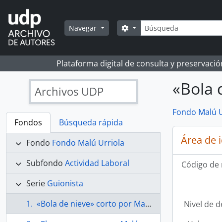
Skip to main content
Búsqueda
Search options
Navegar
Plataforma digital de consulta y preservaci
«Bola 
Archivos UDP
Fondo Malú U
Fondos
Búsqueda rápida
Área de 
Fondo
Fondo Malú Urriola
Subfondo
Actividad Laboral
Código de 
Serie
Guionista
«Bola de nieve» corto por Malú Urriola
Nivel de d