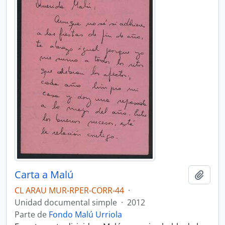
Carta a Malú
Añadi
CL ARAU MUR-RPER-CORR-44
·
Unidad documental simple
·
2012
Parte de
Fondo Malú Urriola