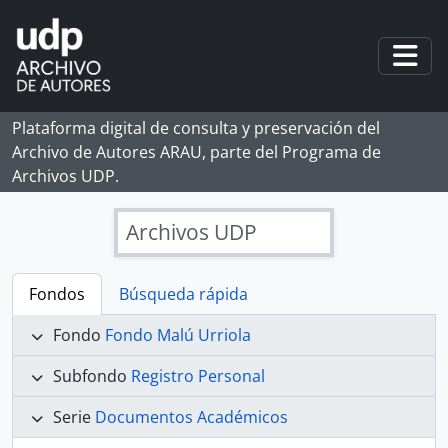
Skip to main content
Togg
Plataforma digital de consulta y preservación del
Archivo de Autores ARAU, parte del Programa de
Archivos UDP.
Archivos UDP
Fondos
Búsqueda rápida
Fondo
Fondo Malú Urriola
Subfondo
Registro Personal
Serie
Documentos Académicos