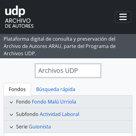
Skip to main content
Togg
Plataforma digital de consulta y preservación del
Archivo de Autores ARAU, parte del Programa de
Archivos UDP.
Archivos UDP
Fondos
Búsqueda rápida
Fondo
Fondo Malú Urriola
Subfondo
Actividad Laboral
Serie
Guionista