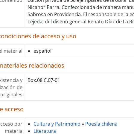
 contenido
Edición privada de 38 ejemplares de la obra "La
Nicanor Parra. Confeccionada de manera manua
Sabrosa en Providencia. El responsable de la e
Tejeda, del diseño general Renato Díaz de La Ri
condiciones de acceso y uso
l material
español
materiales relacionados
xistencia y
Box.08 C.07-01
lización de
originales
e acceso
acceso por
Cultura y Patrimonio
»
Poesía chilena
materia
Literatura