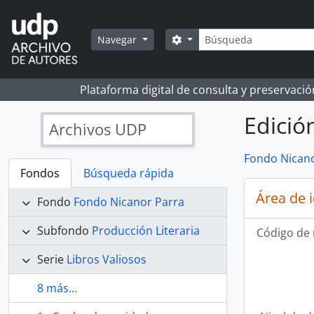
Skip to main content
Búsqueda
Search options
Navegar
Plataforma digital de consulta y preservaci
Edició
Archivos UDP
Fondo Nicano
Fondos
Búsqueda rápida
Área de 
Fondo
Fondo Nicanor Parra
Subfondo
Producción Literaria
Código de 
Serie
Libros Valiosos
8 más...