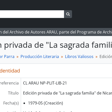
Search in browse page
ón del Archivo de Autores ARAU, parte del Programa de Arc
n privada de "La sagrada famil
r Parra
Producción Literaria
Libros Valiosos
Edició
identidad
referencia
CL ARAU NP-PLIT-LIB-21
Título
Edición privada de "La sagrada familia" de Nica
Fecha(s)
1979-05 (Creación)