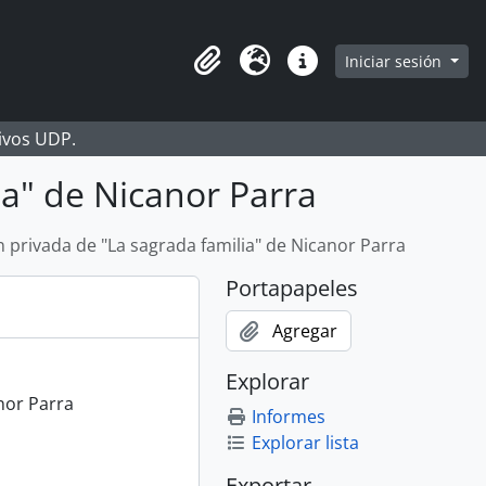
Iniciar sesión
Portapapeles
Idioma
Enlaces rápidos
hivos UDP.
ia" de Nicanor Parra
n privada de "La sagrada familia" de Nicanor Parra
Portapapeles
Agregar
Explorar
nor Parra
Informes
Explorar lista
Exportar